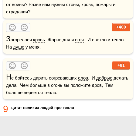
от войны? Разве нам нужны стоны, кровь, пожары и 
страдания?
+400
З
агорелася 
кровь
  Жарче дня и 
огня
.  И светло и тепло  
На 
душе
 у меня.
+81
Н
е бойтесь дарить согревающих 
слов
,  И 
добрые
 делать 
дела.  Чем больше в 
огонь
 вы положите 
дров
,  Тем 
больше вернется тепла.
9
цитат великих людей про тепло