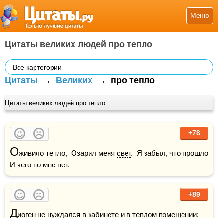
Меню
Цитаты великих людей про тепло
Все картегории
Цитаты
→
Великих
→
про тепло
Цитаты великих людей про тепло
+78
О
живило тепло,  Озарил меня 
свет
.  Я забыл, что прошло  
И чего во мне нет.
+89
Д
иоген не нуждался в кабинете и в теплом помещении; 