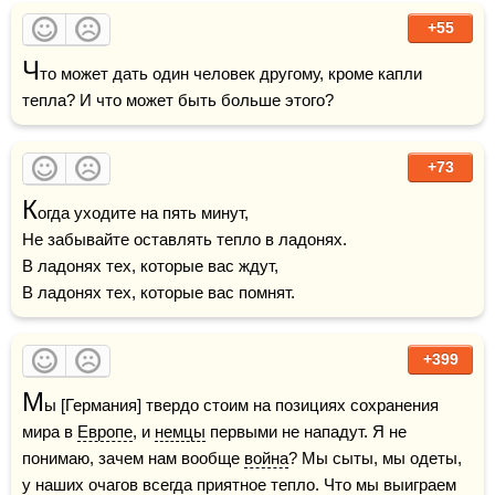
+55
Ч
то может дать один человек другому, кроме капли 
тепла? И что может быть больше этого?
+73
К
огда уходите на пять минут,

Не забывайте оставлять тепло в ладонях.

В ладонях тех, которые вас ждут,

В ладонях тех, которые вас помнят.
+399
М
ы [Германия] твердо стоим на позициях сохранения 
мира в 
Европе
, и 
немцы
 первыми не нападут. Я не 
понимаю, зачем нам вообще 
война
? Мы сыты, мы одеты, 
у наших очагов всегда приятное тепло. Что мы выиграем 