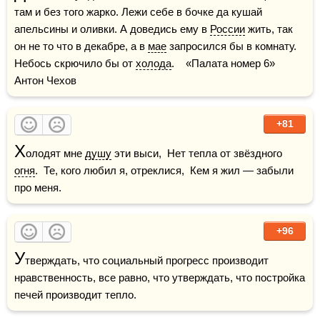
там и без того жарко. Лежи себе в бочке да кушай 
апельсины и оливки. А доведись ему в 
России
 жить, так 
он не то что в декабре, а в 
мае
 запросился бы в комнату. 
Небось скрючило бы от 
холода
.    «Палата номер 6» 
Антон Чехов
+81
Х
олодят мне 
душу
 эти выси,  Нет тепла от звёздного 
огня
.  Те, кого любил я, отреклися,  Кем я жил — забыли 
про меня.
+96
У
тверждать, что социальный прогресс производит 
нравственность, все равно, что утверждать, что постройка 
печей производит тепло.