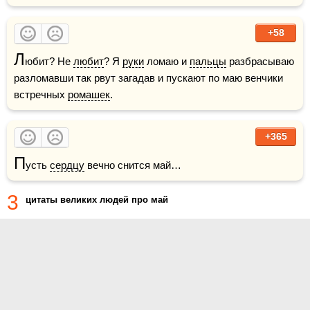
+58
Л
юбит? Не 
любит
? Я 
руки
 ломаю и 
пальцы
 разбрасываю 
разломавши так рвут загадав и пускают по маю венчики 
встречных 
ромашек
.
+365
П
усть 
сердцу
 вечно снится май…
3
цитаты великих людей про май