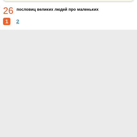
26
пословиц великих людей про маленьких
1
2
О проекте
Контакты
Условия использования
Политика конфиденциальности