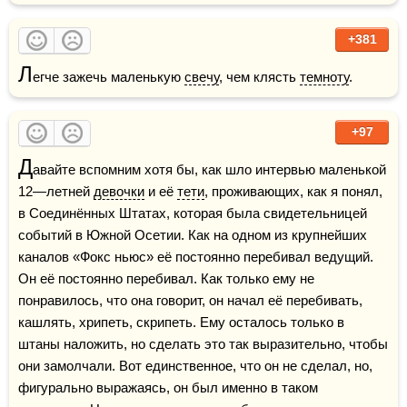
+381
Л
егче зажечь маленькую 
свечу
, чем клясть 
темноту
.
+97
Д
авайте вспомним хотя бы, как шло интервью маленькой 
12—летней 
девочки
 и её 
тети
, проживающих, как я понял, 
в Соединённых Штатах, которая была свидетельницей 
событий в Южной Осетии. Как на одном из крупнейших 
каналов «Фокс ньюс» её постоянно перебивал ведущий. 
Он её постоянно перебивал. Как только ему не 
понравилось, что она говорит, он начал её перебивать, 
кашлять, хрипеть, скрипеть. Ему осталось только в 
штаны наложить, но сделать это так выразительно, чтобы 
они замолчали. Вот единственное, что он не сделал, но, 
фигурально выражаясь, он был именно в таком 