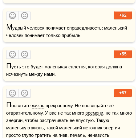
+62
М
удрый человек понимает справедливость; маленький 
человек понимает только прибыль.
+55
П
усть это будет маленькая сплетня, которая должна 
исчезнуть между нами.
+87
П
освятите 
жизнь
 прекрасному. Не посвящайте её 
отвратительному. У вас не так много 
времени
, не так много 
энергии, чтобы растрачивать её впустую. Такую 
маленькую жизнь, такой маленький источник энергии 
просто глупо тратить на гнев, печаль, ненависть, 