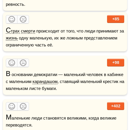
ревность.
+85
С
трах
смерти
 происходит от того, что люди принимают за 
жизнь
 одну маленькую, их же ложным представлением 
ограниченную часть её.
+98
В
 основании демократии — маленький человек в кабинке 
с маленьким 
карандашом
, ставящий маленький крестик на 
маленьком листе бумаги.
+402
М
аленькие люди становятся великими, когда великие 
переводятся.