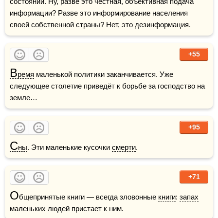
состоянии. Ну, разве это честная, объективная подача 
информации? Разве это информирование населения 
своей собственной страны? Нет, это дезинформация.
+55
В
ремя
 маленькой политики заканчивается. Уже 
следующее столетие приведёт к борьбе за господство на 
земле…
+95
С
ны
. Эти маленькие кусочки 
смерти
.
+71
О
бщепринятые книги — всегда зловонные 
книги
: 
запах
маленьких людей пристает к ним.