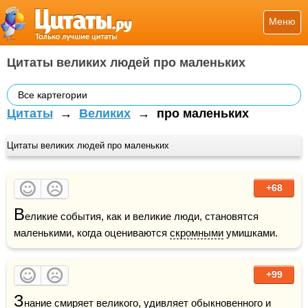
Меню
Цитаты великих людей про маленьких
Все картегории
Цитаты
→
Великих
→
про маленьких
Цитаты великих людей про маленьких
+68
В
еликие события, как и великие люди, становятся 
маленькими, когда оцениваются 
скромными
 умишками.
+99
З
нание смиряет великого, удивляет обыкновенного и 