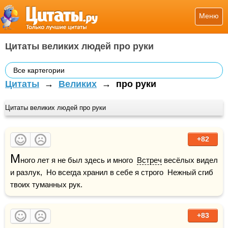
Меню
Цитаты великих людей про руки
Все картегории
Цитаты
→
Великих
→
про руки
Цитаты великих людей про руки
+82
М
ного лет я не был здесь и много  
Встреч
 весёлых видел 
и разлук,  Но всегда хранил в себе я строго  Нежный сгиб 
твоих туманных рук.
+83