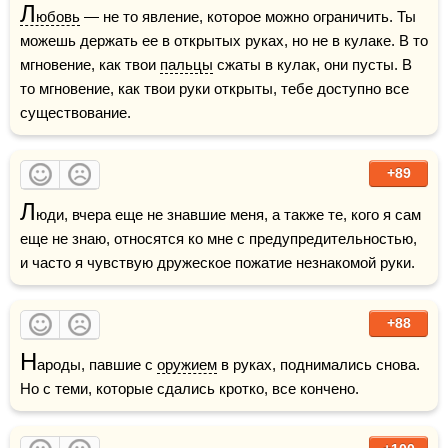
Л
юбовь
 — не то явление, которое можно ограничить. Ты 
можешь держать ее в открытых руках, но не в кулаке. В то 
мгновение, как твои 
пальцы
 сжаты в кулак, они пусты. В 
то мгновение, как твои руки открыты, тебе доступно все 
существование.
+89
Л
юди, вчера еще не знавшие меня, а также те, кого я сам 
еще не знаю, относятся ко мне с предупредительностью, 
и часто я чувствую дружеское пожатие незнакомой руки. 
+88
Н
ароды, павшие с 
оружием
 в руках, поднимались снова. 
Но с теми, которые сдались кротко, все кончено.