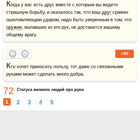
К
огда у вас есть друг, вместе с которым вы ведете 
страшную борьбу, и оказалось так, что ваш 
друг
 сражен 
ошеломляющим ударом, надо быть уверенным в том, что 
оружие
, выпавшее из его рук, не достанется вашему 
общему врагу.
+80
К
то хочет приносить пользу, тот даже со связанными 
руками может сделать много добра.
72
Статуса великих людей про руки
1
2
3
4
5