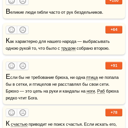
+100
В
еликие люди гибли часто от рук бездельников.
+64
К
ак характерно для нашего народа — выбрасывать 
одною рукой то, что было с 
трудом
 собрано второю.
+91
Е
сли бы не требование брюха, ни одна 
птица
 не попала 
бы в сетки, и птицелов не расставлял бы свои сети. 
Брюхо — это цепь на руки и кандалы на 
ноги
. 
Раб
 брюха 
редко чтит Бога. 
+78
К
счастью
 приводит не поиск счастья. Если искать его, 