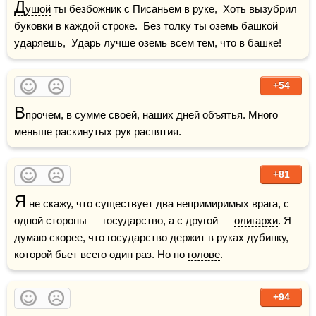
Д
ушой
 ты безбожник с Писаньем в руке,  Хоть вызубрил 
буковки в каждой строке.  Без толку ты оземь башкой 
ударяешь,  Ударь лучше оземь всем тем, что в башке!
+54
В
прочем, в сумме своей, наших дней объятья. Много 
меньше раскинутых рук распятия.
+81
Я
 не скажу, что существует два непримиримых врага, с 
одной стороны — государство, а с другой — 
олигархи
. Я 
думаю скорее, что государство держит в руках дубинку, 
которой бьет всего один раз. Но по 
голове
.
+94