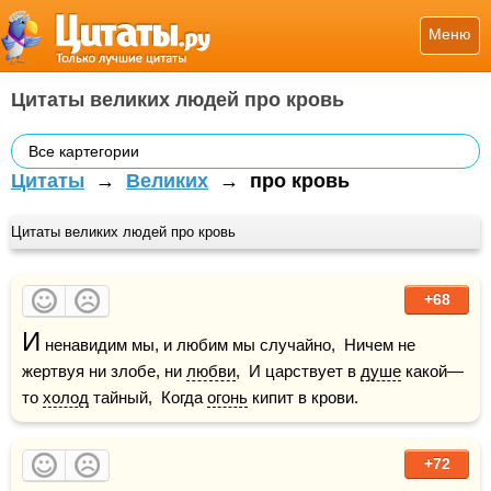
Меню
Цитаты великих людей про кровь
Все картегории
Цитаты
→
Великих
→
про кровь
Цитаты великих людей про кровь
+68
И
 ненавидим мы, и любим мы случайно,  Ничем не 
жертвуя ни злобе, ни 
любви
,  И царствует в 
душе
 какой—
то 
холод
 тайный,  Когда 
огонь
 кипит в крови.
+72