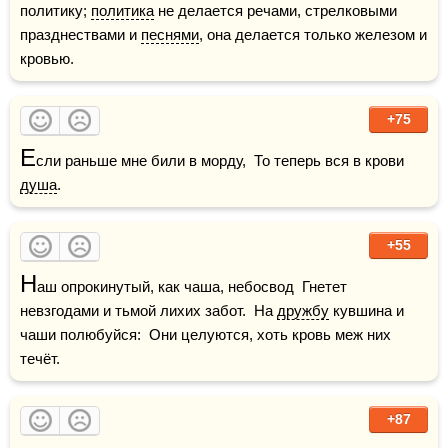
политику; 
политика
 не делается речами, стрелковыми 
празднествами и 
песнями
, она делается только железом и 
кровью.
+75
Е
сли раньше мне били в морду,  То теперь вся в крови 
душа
.
+55
Н
аш опрокинутый, как чаша, небосвод  Гнетет 
невзгодами и тьмой лихих забот.  На 
дружбу
 кувшина и 
чаши полюбуйся:  Они целуются, хоть кровь меж них 
течёт.
+87