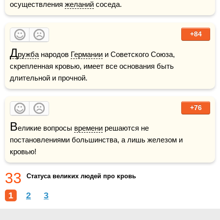
осуществления 
желаний
 соседа. 
+84
Д
ружба
 народов 
Германии
 и Советского Союза, 
скрепленная кровью, имеет все основания быть 
длительной и прочной.
+76
В
еликие вопросы 
времени
 решаются не 
постановлениями большинства, а лишь железом и 
кровью!
33
Статуса великих людей про кровь
1
2
3