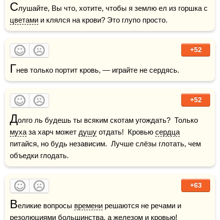
С
лушайте, Вы что, хотите, чтобы я землю ел из горшка с 
цветами
 и клялся на крови? Это глупо просто.
+52
Г
нев только портит кровь, — играйте не сердясь.
+52
Д
олго ль будешь ты всяким скотам угождать?  Только 
муха
 за харч может 
душу
 отдать!  Кровью 
сердца
питайся, но будь независим.  Лучше слёзы глотать, чем 
объедки глодать.
+63
В
еликие вопросы 
времени
 решаются не речами и 
резолюциями большинства, а железом и кровью! 