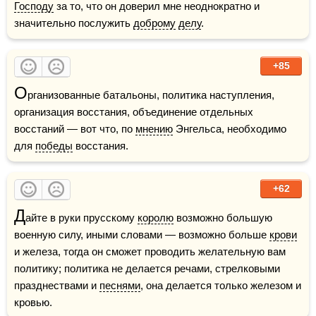
Господу
 за то, что он доверил мне неоднократно и 
значительно послужить 
доброму
делу
.
+85
О
рганизованные батальоны, политика наступления, 
организация восстания, объединение отдельных 
восстаний — вот что, по 
мнению
 Энгельса, необходимо 
для 
победы
 восстания.
+62
Д
айте в руки прусскому 
королю
 возможно большую 
военную силу, иными словами — возможно больше 
крови
и железа, тогда он сможет проводить желательную вам 
политику; политика не делается речами, стрелковыми 
празднествами и 
песнями
, она делается только железом и 
кровью.