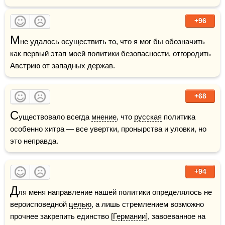
+96
М
не удалось осуществить то, что я мог бы обозначить 
как первый этап моей политики безопасности, отгородить 
Австрию от западных держав.
+68
С
уществовало всегда 
мнение
, что 
русская
 политика 
особенно хитра — все увертки, пронырства и уловки, но 
это неправда.
+94
Д
ля меня направление нашей политики определялось не 
вероисповедной 
целью
, а лишь стремлением возможно 
прочнее закрепить единство [
Германии
], завоеванное на 