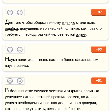
+87
Д
ля того чтобы общественному 
мнению
 стали ясны 
ошибки
, допущенные во внешней политике, как правило, 
требуется период, равный человеческой 
жизни
.
+93
Н
аука политика — вещь намного более сложная, чем 
наука
физика
. 
+51
В
 большинстве случаев честная и открытая политика 
успешнее хитросплетений прежних времен, но для ее 
успеха
 необходима известная доля личного 
доверия
, 
которое легче утратить, нежели приобрести.