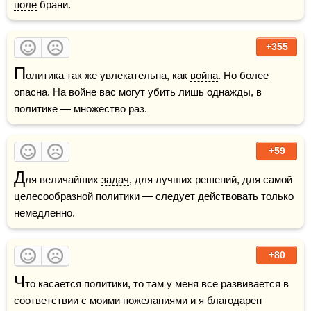
поле
 брани. 
+355
П
олитика так же увлекательна, как 
война
. Но более 
опасна. На войне вас могут убить лишь однажды, в 
политике — множество раз.
+59
Д
ля величайших 
задач
, для лучших решений, для самой 
целесообразной политики — следует действовать только 
немедленно. 
+80
Ч
то касается политики, то там у меня все развивается в 
соответствии с моими пожеланиями и я благодарен 