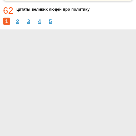
62
цитаты великих людей про политику
1
2
3
4
5
О проекте
Контакты
Условия использования
Политика конфиденциальности