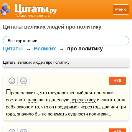
Меню
Цитаты великих людей про политику
Все картегории
Цитаты
→
Великих
→
про политику
Цитаты великих людей про политику
+86
П
редположить, что государственный деятель может 
составить 
план
 на отдаленную 
перспективу
 и считать для 
себя законом то, что он предпримет через год, два или три 
года, значило бы не понимать сущности политики...
+90