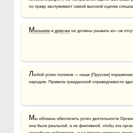
по праву заслуживают самой высокой оценки специа
М
альчики
 и 
девочки
 не должны унывать из—за отсу
Л
юбой успех поляков — наше [Пруссии] поражение.
народом. Правила гражданской справедливости зде
М
ы обязаны обеспечить успех деятельности Орга
она была реальной, а не фиктивной, чтобы эта орган
способную действовать, а не просто сотрясать возду