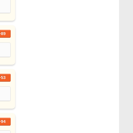
+89
+53
+94