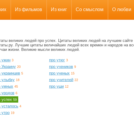
ких
Из фильмов
Из книг
Со смыслом
О любви
таты великих людей про успех. Цитаты великих людей на лучшем сайте
таты.ру. Лучшие цитаты величайших людей всех времен и народов на вс
учаи жизни. Великие мысли великих людей.
о ужин
про утюг
3
3
 Украину
про учеников
20
9
о украинцев
про ученых
5
15
о улыбку
про учителей
18
22
о умных
про уши
45
12
о уродов
6
о успех
59
о усталось
4
 утро
19