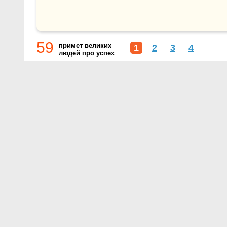
59
примет великих
1
2
3
4
людей про успех
О проекте