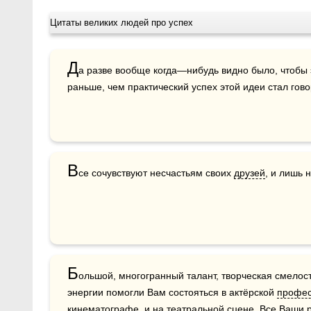
Цитаты великих людей про успех
Д
а разве вообще когда—нибудь видно было, чтобы 
раньше, чем практический успех этой идеи стал гово
В
се сочувствуют несчастьям своих 
друзей
, и лишь 
Б
ольшой, многогранный талант, творческая смелост
энергии помогли Вам состояться в актёрской 
профе
кинематографе, и на театральной сцене. Все Ваши 