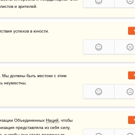
листов и зрителей.
тствия успехов в юности.
 Мы должны быть жестоки с этим 
сь неуместны.
низации Объединенных 
Наций
, чтобы 
изация представляла из себя силу, 
х, и чтобы она стала подлинным 