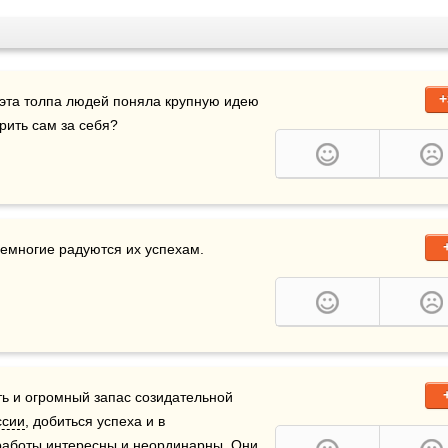
+
эта толпа людей поняла крупную идею 
рить сам за себя?
немногие радуются их успехам.
ь и огромный запас созидательной 
ссии
, добиться успеха и в 
работы интересны и неординарны. Они 