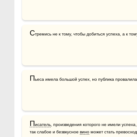
С
тремись не к тому, чтобы добиться успеха, а к том
П
ьеса имела большой успех, но публика провалила
П
исатель
, произведения которого не имели успеха,
так слабое и безвкусное 
вино
 может стать превосхо