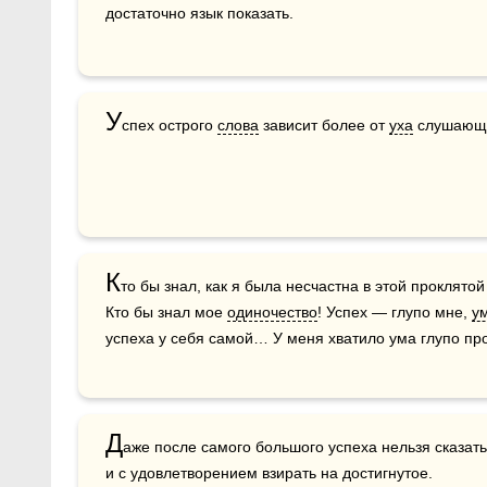
достаточно язык показать.
У
спех острого 
слова
 зависит более от 
уха
 слушающе
К
то бы знал, как я была несчастна в этой проклятой
Кто бы знал мое 
одиночество
! Успех — глупо мне, 
у
успеха у себя самой… У меня хватило ума глупо пр
Д
аже после самого большого успеха нельзя сказать
и с удовлетворением взирать на достигнутое. 