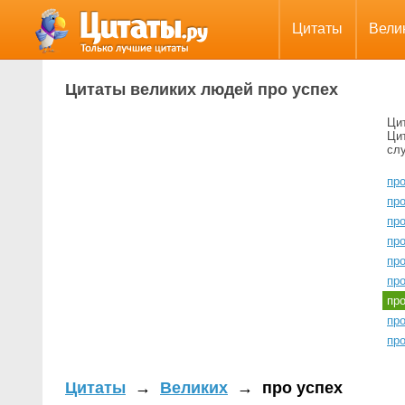
Цитаты
Вели
Цитаты великих людей про успех
Ци
Ци
сл
пр
про
пр
пр
пр
пр
пр
пр
про
Цитаты
→
Великих
→
про успех