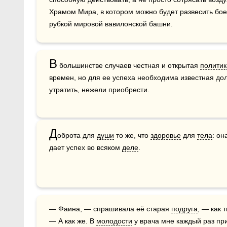
Храмом Мира, в котором можно будет развесить боев
рубкой мировой вавилонской башни.
В
 большинстве случаев честная и открытая 
политик
времен, но для ее успеха необходима известная дол
утратить, нежели приобрести.
Д
оброта для 
души
 то же, что 
здоровье
 для 
тела
: он
дает успех во всяком 
деле
.
— Фаина, — спрашивала её старая 
подруга
, — как 
— А как же. В 
молодости
 у врача мне каждый раз при