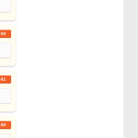
+50
+81
+80