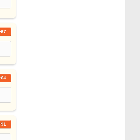
+67
+64
+91