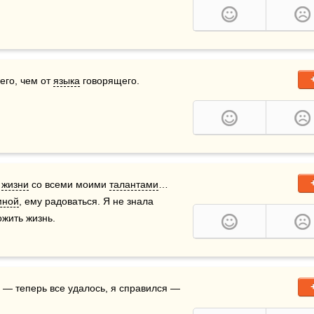
го, чем от 
языка
 говорящего.  
 
жизни
 со всеми моими 
талантами
… 
мной
, ему радоваться. Я не знала 
ожить жизнь.
 — теперь все удалось, я справился — 