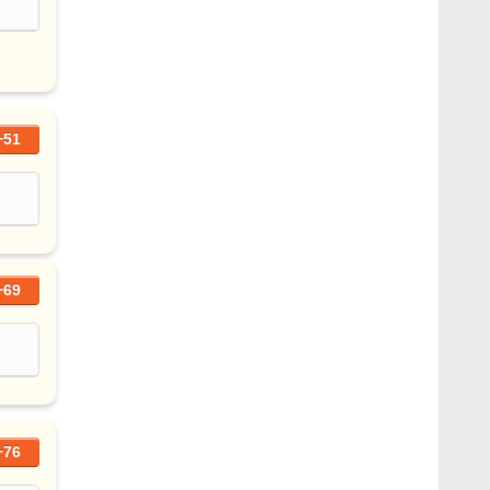
+51
+69
+76