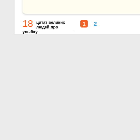
18
цитат великих
1
2
людей про
улыбку
О проекте
Контакты