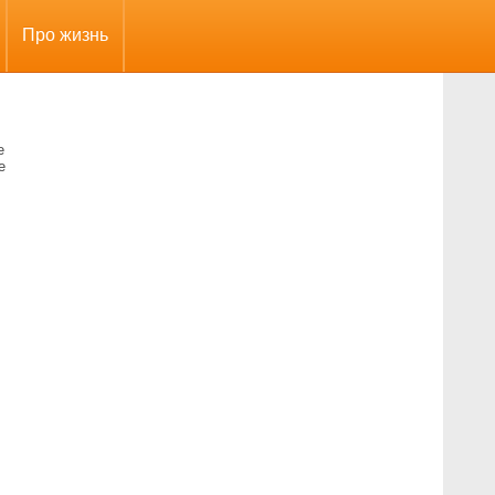
Про жизнь
е
е