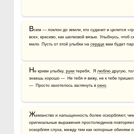
В
сем — поклон до земли, кто судачит и целится «г
всех, красиво, как шелковой вязью. Улыбнусь, чтоб с
мило. Пусть от этой улыбки на 
сердце
 вам будет па
Н
е криви улыбку, 
руки
 теребя,  Я 
люблю
 другую, то
знаешь хорошо —  Не тебя я вижу, не к тебе пришел
—  Просто захотелось заглянуть в 
окно
.
Ж
еманство и напыщенность более оскорбляют, чем
оригинальные выражения простолюдинов повторяют
оскорбляя слуха, между тем как чопорные обиняки 