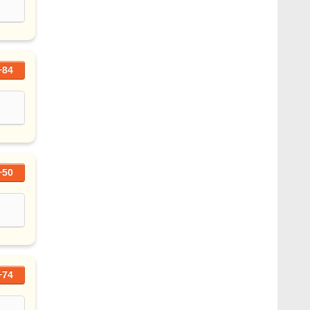
+84
+50
+74