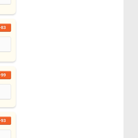
+83
+99
+93