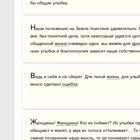
бы общую улыбку.
Н
аше положение на Земле поистине удивительно. К
миг, без понятной цели, хотя некоторым удаётся цел
обыденной 
жизни
 очевидно одно: мы живём для друг
чьих улыбок и благополучия зависит наше собственно
В
едь и себя я не сберег  Для тихой 
жизни
, для улы
много сделано 
ошибок
.
Ж
енщины! 
Женщины
! Кто их поймет? Их улыбки пр
обещают и манят, а звук их голоса отталкивает… То 
самую потаенную нашу 
мысль
, то не понимают сам