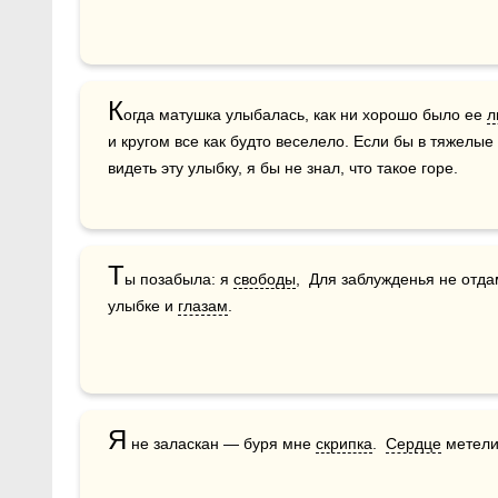
К
огда матушка улыбалась, как ни хорошо было ее 
л
и кругом все как будто веселело. Если бы в тяжелые
видеть эту улыбку, я бы не знал, что такое горе. 
Т
ы позабыла: я 
свободы
,  Для заблужденья не отдам
улыбке и 
глазам
.
Я
 не заласкан — буря мне 
скрипка
.  
Сердце
 метели