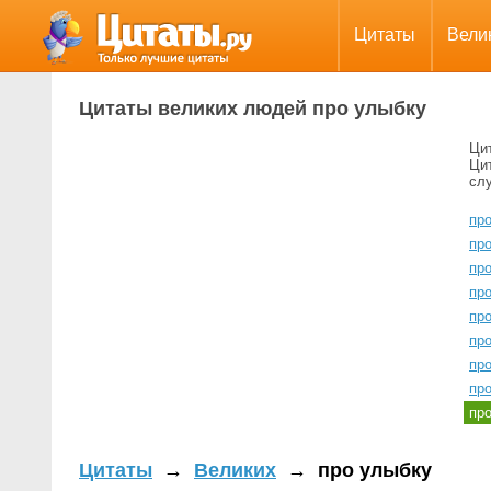
Цитаты
Вели
Цитаты великих людей про улыбку
Ци
Ци
сл
про
пр
пр
пр
пр
пр
про
пр
пр
Цитаты
→
Великих
→
про улыбку