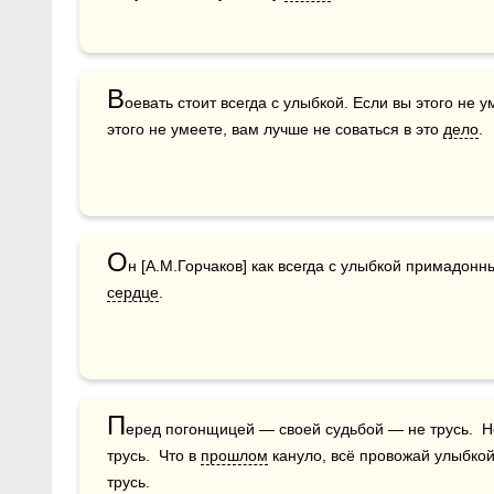
В
оевать стоит всегда с улыбкой. Если вы этого не у
этого не умеете, вам лучше не соваться в это 
дело
.
О
сердце
.
П
еред погонщицей — своей судьбой — не трусь.  Не 
трусь.  Что в 
прошлом
 кануло, всё провожай улыбкой,
трусь.