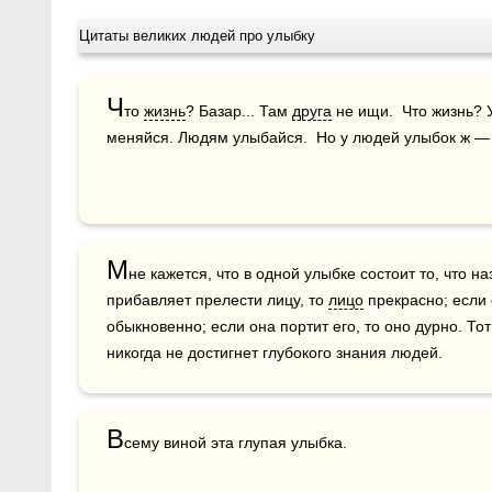
Цитаты великих людей про улыбку
Ч
то 
жизнь
? Базар... Там 
друга
 не ищи.  Что жизнь? У
меняйся. Людям улыбайся.  Но у людей улыбок ж —
М
не кажется, что в одной улыбке состоит то, что н
прибавляет прелести лицу, то 
лицо
 прекрасно; если 
обыкновенно; если она портит его, то оно дурно. Тот
никогда не достигнет глубокого знания людей. 
В
сему виной эта глупая улыбка.