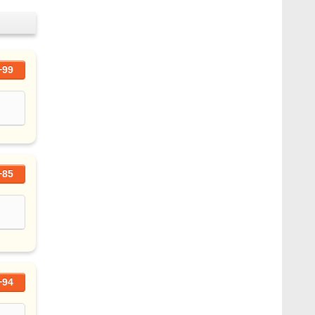
+99
+85
+94