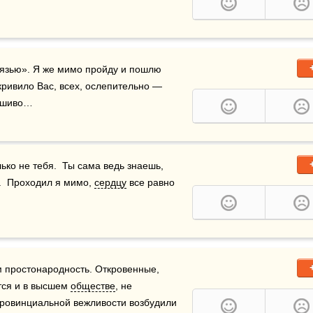
рязью». Я же мимо пройду и пошлю 
кривило Вас, всех, ослепительно — 
ршиво…  
лько не тебя.  Ты сама ведь знаешь, 
.  Проходил я мимо, 
сердцу
 все равно 
 простонародность. Откровенные, 
ся и в высшем 
обществе
, не 
провинциальной вежливости возбудили 