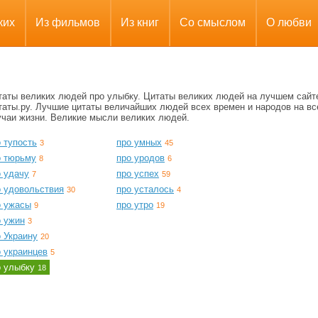
ких
Из фильмов
Из книг
Со смыслом
О любви
таты великих людей про улыбку. Цитаты великих людей на лучшем сайт
таты.ру. Лучшие цитаты величайших людей всех времен и народов на вс
учаи жизни. Великие мысли великих людей.
 тупость
про умных
3
45
о тюрьму
про уродов
8
6
о удачу
про успех
7
59
о удовольствия
про усталось
30
4
о ужасы
про утро
9
19
о ужин
3
 Украину
20
о украинцев
5
о улыбку
18