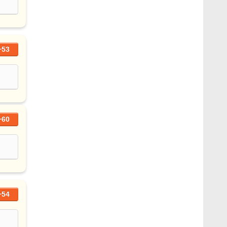
+53
+60
+54