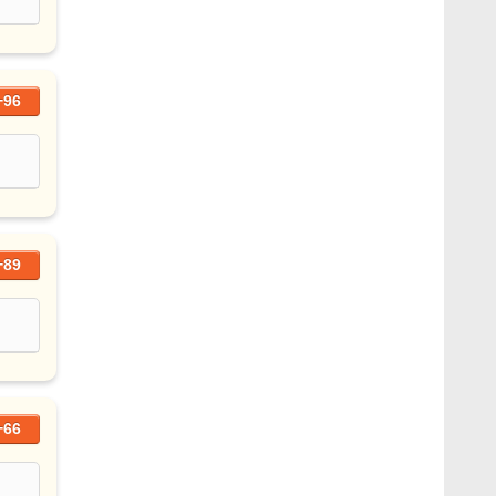
+96
+89
+66