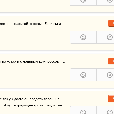
меете, показывайте оскал. Если вы и 
н [А.М.Горчаков] как всегда с улыбкой примадонны на устах и с ледяным компрессом на 
так уж долго ей владеть тобой, не 
  И пусть грядущее грозит бедой, не 