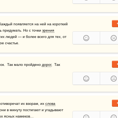
аждый появляется на ней на короткий 
ь придумать. Но с точки 
зрения
их людей — и более всего для тех, от 
е счастье.  
бок.  Так мало пройдено 
дорог
,  Так 
отиворечат их взорам, их 
слова
они в минуту постигают и угадывают 
ых ясных намеков…  