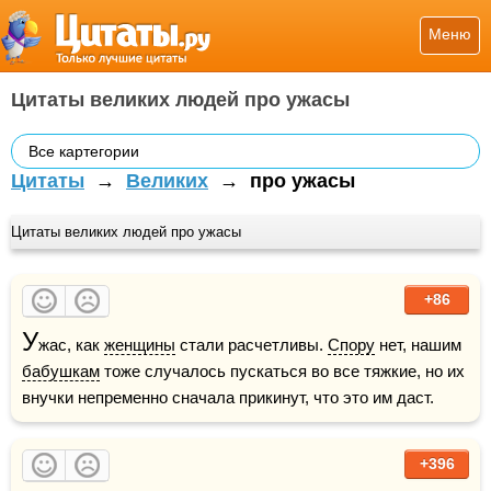
Меню
Цитаты великих людей про ужасы
Все картегории
Цитаты
→
Великих
→
про ужасы
Цитаты великих людей про ужасы
+86
У
жас, как 
женщины
 стали расчетливы. 
Спору
 нет, нашим 
бабушкам
 тоже случалось пускаться во все тяжкие, но их 
внучки непременно сначала прикинут, что это им даст.
+396