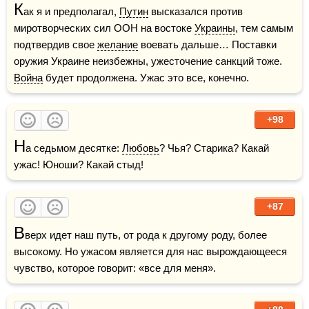
К
ак я и предполагал, 
Путин
 высказался против 
миротворческих сил ООН на востоке 
Украины
, тем самым 
подтвердив свое 
желание
 воевать дальше… Поставки 
оружия Украине неизбежны, ужесточение санкций тоже. 
Война
 будет продолжена. Ужас это все, конечно.
+98
Н
а седьмом десятке: 
Любовь
? Чья? Старика? Какай 
ужас! Юноши? Какай стыд!  
+87
В
верх идет наш путь, от рода к другому роду, более 
высокому. Но ужасом является для нас вырождающееся 
чувство, которое говорит: «все для меня».