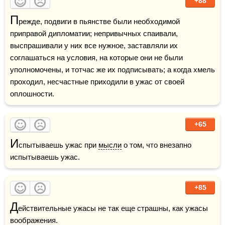
+88
П
режде, подвиги в пьянстве были необходимой 
приправой дипломатии; непривычных спаивали, 
выспрашивали у них все нужное, заставляли их 
соглашаться на условия, на которые они не были 
уполномочены, и тотчас же их подписывать; а когда хмель 
проходил, несчастные приходили в ужас от своей 
оплошности.
+65
И
спытываешь ужас при 
мысли
 о том, что внезапно 
испытываешь ужас.
+85
Д
ействительные ужасы не так еще страшны, как ужасы 
воображения.