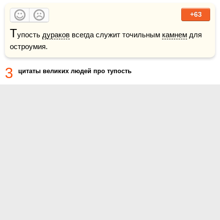
+63
Т
упость 
дураков
 всегда служит точильным 
камнем
 для 
остроумия.  
3
цитаты великих людей про тупость