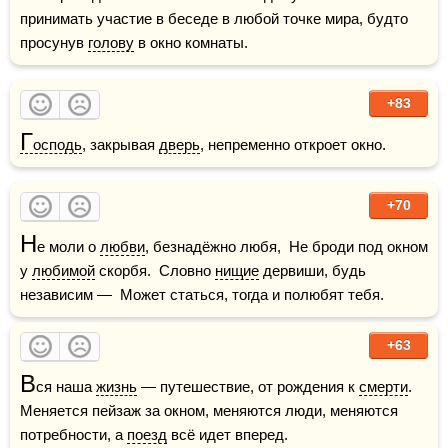
принимать участие в беседе в любой точке мира, будто 
просунув 
голову
 в окно комнаты.
+83
Г
осподь
, закрывая 
дверь
, непременно откроет окно.  
+70
Н
е моли о 
любви
, безнадёжно любя,  Не броди под окном 
у 
любимой
 скорбя.  Словно 
нищие
 дервиши, будь 
независим —  Может статься, тогда и полюбят тебя.
+63
В
ся наша 
жизнь
 — путешествие, от рождения к 
смерти
. 
Меняется пейзаж за окном, меняются люди, меняются 
потребности, а 
поезд
 всё идет вперед.  