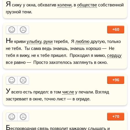
Я
 сижу у окна, обхватив 
колени
, в 
обществе
 собственной 
грузной тени.
+60
Н
е криви 
улыбку
, 
руки
 теребя,  Я 
люблю
 другую, только 
не тебя.  Ты сама ведь знаешь, знаешь хорошо —  Не 
тебя я вижу, не к тебе пришел.  Проходил я мимо, 
сердцу
все равно —  Просто захотелось заглянуть в окно.
+96
У
 всего есть предел: в том 
числе
 у печали. Взгляд 
застревает в окне, точно лист — в ограде.
+70
Б
еспроводная связь позволит каждому слышать и 