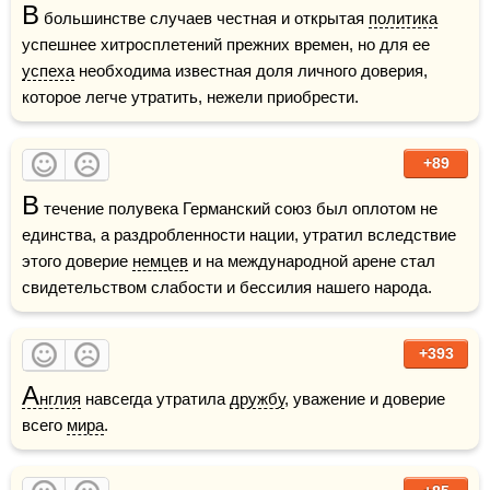
В
 большинстве случаев честная и открытая 
политика
успешнее хитросплетений прежних времен, но для ее 
успеха
 необходима известная доля личного доверия, 
которое легче утратить, нежели приобрести.
+89
В
 течение полувека Германский союз был оплотом не 
единства, а раздробленности нации, утратил вследствие 
этого доверие 
немцев
 и на международной арене стал 
свидетельством слабости и бессилия нашего народа. 
+393
А
нглия
 навсегда утратила 
дружбу
, уважение и доверие 
всего 
мира
.