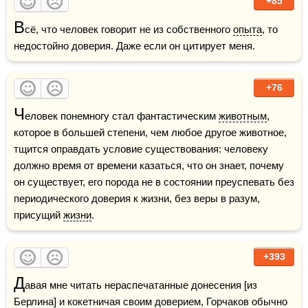
+85
В
сё, что человек говорит не из собственного 
опыта
, то 
недостойно доверия. Даже если он цитирует меня.
+76
Ч
еловек понемногу стал фантастическим 
животным
, 
которое в большей степени, чем любое другое животное, 
тщится оправдать условие существования: человеку 
должно время от времени казаться, что он знает, почему 
он существует, его порода не в состоянии преуспевать без 
периодического доверия к жизни, без веры в разум, 
присущий 
жизни
.
+393
Д
авая мне читать нераспечатанные донесения [из 
Берлина] и кокетничая своим доверием, Горчаков обычно 