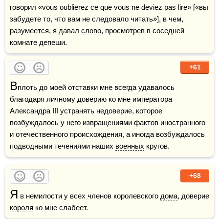
говорил «vous oublierez ce que vous ne deviez pas lire» [«вы 
забудете то, что вам не следовало читать»], в чем, 
разумеется, я давал 
слово
, просмотрев в соседней 
комнате депеши.
+61
В
плоть до моей отставки мне всегда удавалось 
благодаря личному доверию ко мне императора 
Александра III устранять недоверие, которое 
возбуждалось у него извращениями фактов иностранного 
и отечественного происхождения, а иногда возбуждалось 
подводными течениями наших 
военных
 кругов. 
+68
Я
 в немилости у всех членов королевского 
дома
, доверие 
короля
 ко мне слабеет. 