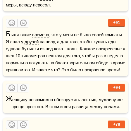
меры, всюду пересол.  
+91
Б
ыли такие 
времена
, что у меня не было своей комнаты. 
Я спал у 
друзей
 на полу, а для того, чтобы купить еды — 
сдавал бутылки из под кока—колы. Каждое воскресенье я 
шел 10 километров пешком для того, чтобы раз в неделю 
нормально покушать на благотворительном обеде в храме 
кришнаитов. И знаете что? Это было прекрасное время!
+94
Ж
енщину
 невозможно обезоружить лестью, 
мужчину
 же 
— проще простого. В этом и вся разница между полами.
+78