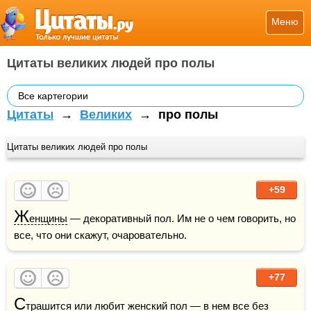
Меню
Цитаты великих людей про полы
Все картегории
Цитаты
→
Великих
→
про полы
Цитаты великих людей про полы
+59
Ж
енщины
 — декоративный пол. Им не о чем говорить, но 
все, что они скажут, очаровательно.
+77
С
трашится или 
любит
 женский пол — в нем все без 