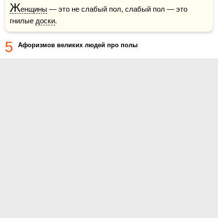
Ж
енщины
 — это не слабый пол, слабый пол — это 
гнилые 
доски
.
5
Афоризмов великих людей про полы
О проекте
Контакты
Условия использования
Политика конфиденциальности