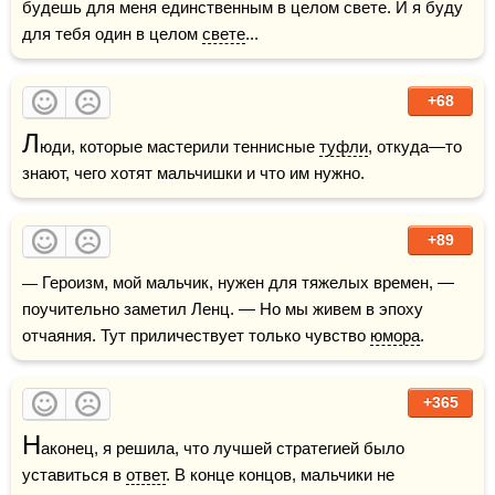
будешь для меня единственным в целом свете. И я буду 
для тебя один в целом 
свете
...
+68
Л
юди, которые мастерили теннисные 
туфли
, откуда—то 
знают, чего хотят мальчишки и что им нужно.
+89
— Героизм, мой мальчик, нужен для тяжелых времен, — 
поучительно заметил Ленц. — Но мы живем в эпоху 
отчаяния. Тут приличествует только чувство 
юмора
.
+365
Н
аконец, я решила, что лучшей стратегией было 
уставиться в 
ответ
. В конце концов, мальчики не 