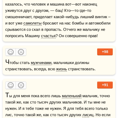
казалось, что человек и машина вот—вот наконец 
уживутся друг с другом, — бац! Кто—то где–то 
смошенничает, приделает какой–нибудь лишний винтик – 
и вот уже 
самолеты
 бросают на нас бомбы и автомобили 
срываются со скал в пропасть. Отчего же мальчику не 
попросить Машину 
счастья
? Он совершенно прав!
+98
Ч
тобы стать 
мужчинами
, мальчишки должны 
странствовать, всегда, всю 
жизнь
 странствовать.
+91
Т
ы для меня пока всего лишь 
маленький
 мальчик, точно 
такой же, как сто тысяч других мальчиков. И ты мне не 
нужен. И я тебе тоже не нужен. Я для тебя всего только 
лис, точно такой же, как сто тысяч других 
лис
иц. Но если 