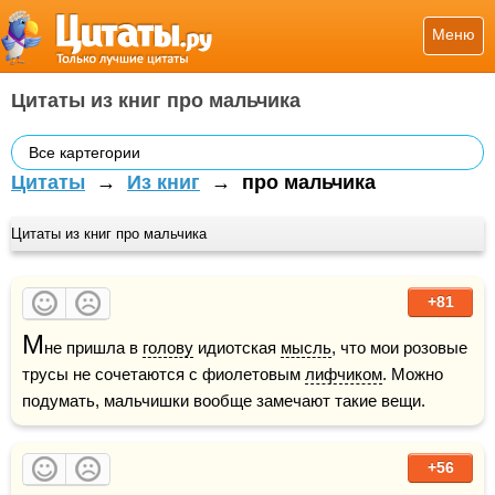
Меню
Цитаты из книг про мальчика
Все картегории
Цитаты
→
Из книг
→
про мальчика
Цитаты из книг про мальчика
+81
М
не пришла в 
голову
 идиотская 
мысль
, что мои розовые 
трусы не сочетаются с фиолетовым 
лифчиком
. Можно 
подумать, мальчишки вообще замечают такие вещи.
+56