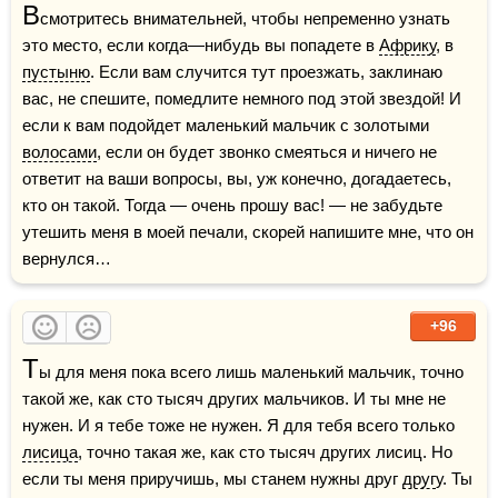
В
смотритесь внимательней, чтобы непременно узнать 
это место, если когда—нибудь вы попадете в 
Африку
, в 
пустыню
. Если вам случится тут проезжать, заклинаю 
вас, не спешите, помедлите немного под этой звездой! И 
если к вам подойдет маленький мальчик с золотыми 
волосами
, если он будет звонко смеяться и ничего не 
ответит на ваши вопросы, вы, уж конечно, догадаетесь, 
кто он такой. Тогда — очень прошу вас! — не забудьте 
утешить меня в моей печали, скорей напишите мне, что он 
вернулся…
+96
Т
ы для меня пока всего лишь маленький мальчик, точно 
такой же, как сто тысяч других мальчиков. И ты мне не 
нужен. И я тебе тоже не нужен. Я для тебя всего только 
лисица
, точно такая же, как сто тысяч других лисиц. Но 
если ты меня приручишь, мы станем нужны друг 
друг
у. Ты 