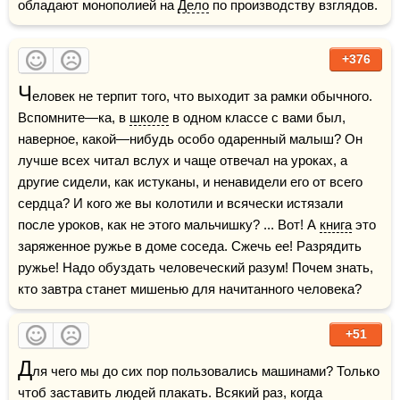
обладают монополией на 
Дело
 по производству взглядов.
+376
Ч
еловек не терпит того, что выходит за рамки обычного. 
Вспомните—ка, в 
школе
 в одном классе с вами был, 
наверное, какой—нибудь особо одаренный малыш? Он 
лучше всех читал вслух и чаще отвечал на уроках, а 
другие сидели, как истуканы, и ненавидели его от всего 
сердца? И кого же вы колотили и всячески истязали 
после уроков, как не этого мальчишку? ... Вот! А 
книга
 это 
заряженное ружье в доме соседа. Сжечь ее! Разрядить 
ружье! Надо обуздать человеческий разум! Почем знать, 
кто завтра станет мишенью для начитанного человека?
+51
Д
ля чего мы до сих пор пользовались машинами? Только 
чтоб заставить людей плакать. Всякий раз, когда 