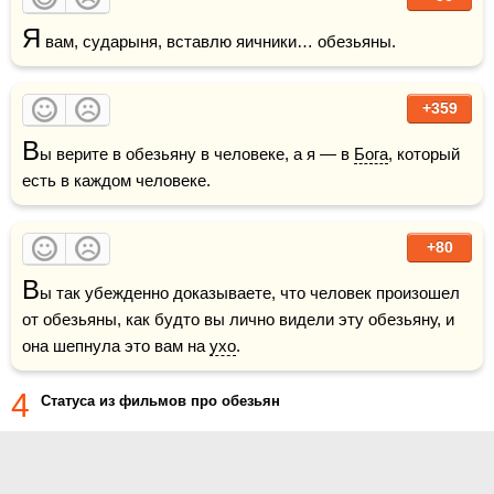
Я
 вам, сударыня, вставлю яичники… обезьяны.
+359
В
ы верите в обезьяну в человеке, а я — в 
Бога
, который 
есть в каждом человеке.
+80
В
ы так убежденно доказываете, что человек произошел 
от обезьяны, как будто вы лично видели эту обезьяну, и 
она шепнула это вам на 
ухо
.
4
Статуса из фильмов про обезьян