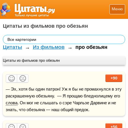
Меню
Цитаты из фильмов про обезьян
Все картегории
Цитаты
→
Из фильмов
→
про обезьян
Цитаты из фильмов про обезьян
+90
— Эх, хотя бы один патрон! Уж я бы не промахнулся в эту 
раскрашенную обезьяну.  — Я прощаю бледнолицему его 
слова
. Он мог не слышать о сэре Чарльзе Дарвине и не 
знать, что обезьяна — наш общий предок.
+56