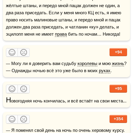
жёлтые штаны, и передо мной пацак должен не один, а 
два раза приседать. Если у меня много КЦ есть, я имею 
право носить малиновые штаны, и передо мной и пацак 
должен два раза приседать, и чатланин «ку» делать, и 
эцилопп меня не имеет 
права
 бить по ночам… Никогда!
+94
— Могу ли я доверить вам судьбу 
королевы
 и мою 
жизнь
?  
— Однажды ночью всё это уже было в моих 
руках
.
+95
Н
овогодняя ночь кончилась, и всё встаёт на свои места...
+354
— Я поменял свой день на ночь по очень херовому курсу.