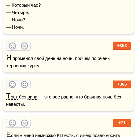
— Который час?

— Четыре.

— Ночи?

— Ночи.
+353
Я
 променял свой день на ночь, причем по очень 
херовому курсу.
+386
Т
ост
 без 
вина
 — это все равно, что брачная ночь без 
невесты
.
+71
Е
сли у меня немножко КЦ есть, я имею право носить 