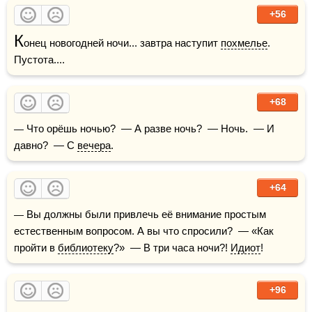
+56
К
онец новогодней ночи... завтра наступит 
похмелье
. 
Пустота....
+68
— Что орёшь ночью?  — А разве ночь?  — Ночь.  — И 
давно?  — С 
вечера
.
+64
— Вы должны были привлечь её внимание простым 
естественным вопросом. А вы что спросили?  — «Как 
пройти в 
библиотеку
?»  — В три часа ночи?! 
Идиот
!  
+96