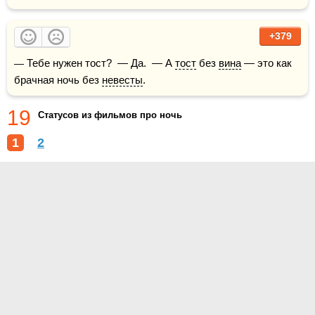
+379
— Тебе нужен тост?  — Да.  — А 
тост
 без 
вина
 — это как 
брачная ночь без 
невесты
.
19
Статусов из фильмов про ночь
1
2