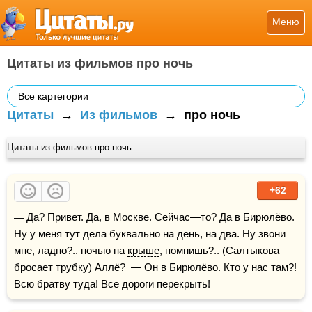
Меню
Цитаты из фильмов про ночь
Все картегории
Цитаты
→
Из фильмов
→
про ночь
Цитаты из фильмов про ночь
+62
— Да? Привет. Да, в Москве. Сейчас—то? Да в Бирюлёво. 
Ну у меня тут 
дела
 буквально на день, на два. Ну звони 
мне, ладно?.. ночью на 
крыше
, помнишь?.. (Салтыкова 
бросает трубку) Аллё?  — Он в Бирюлёво. Кто у нас там?! 
Всю братву туда! Все дороги перекрыть!