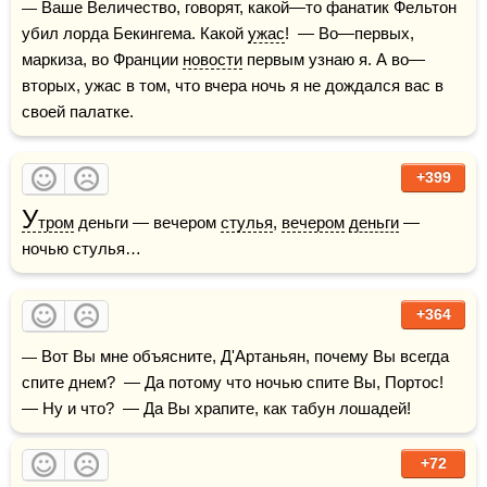
— Ваше Величество, говорят, какой—то фанатик Фельтон 
убил лорда Бекингема. Какой 
ужас
!  — Во—первых, 
маркиза, во Франции 
новости
 первым узнаю я. А во—
вторых, ужас в том, что вчера ночь я не дождался вас в 
своей палатке.
+399
У
тром
 деньги — вечером 
стулья
, 
вечером
деньги
 — 
ночью стулья…
+364
— Вот Вы мне объясните, Д'Артаньян, почему Вы всегда 
спите днем?  — Да потому что ночью спите Вы, Портос!  
— Ну и что?  — Да Вы храпите, как табун лошадей!
+72