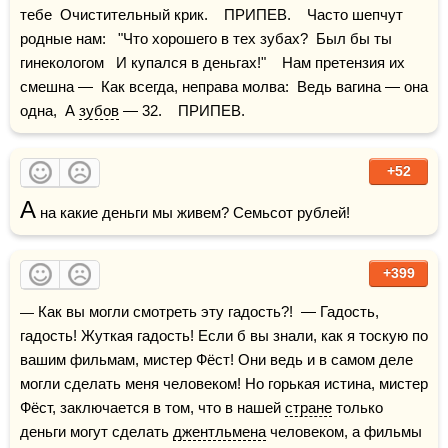
тебе  Очистительный крик.    ПРИПЕВ.    Часто шепчут 
родные нам:   "Что хорошего в тех зубах?  Был бы ты 
гинекологом   И купался в деньгах!"    Нам претензия их 
смешна —  Как всегда, неправа молва:  Ведь вагина — она 
одна,  А 
зубов
 — 32.    ПРИПЕВ. 
+52
А
 на какие деньги мы живем? Семьсот рублей!
+399
— Как вы могли смотреть эту гадость?!  — Гадость, 
гадость! Жуткая гадость! Если б вы знали, как я тоскую по 
вашим фильмам, мистер Фёст! Они ведь и в самом деле 
могли сделать меня человеком! Но горькая истина, мистер 
Фёст, заключается в том, что в нашей 
стране
 только 
деньги могут сделать 
джентльмена
 человеком, а фильмы 