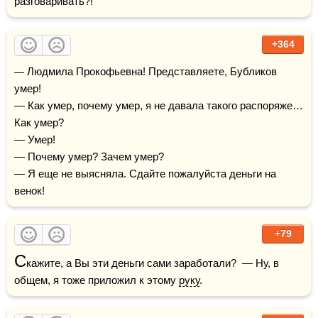
разговаривать?! 
+364
— Людмила Прокофьевна! Представляете, Бубликов 
умер!

— Как умер, почему умер, я не давала такого распоряже… 
Как умер?

— Умер!

— Почему умер? Зачем умер?

— Я еще не выясняла. Сдайте пожалуйста деньги на 
венок!
+79
С
кажите, а Вы эти деньги сами заработали?  — Ну, в 
общем, я тоже приложил к этому 
руку
.