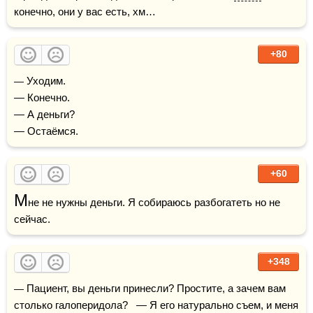
конечно, они у вас есть, хм…
+80
— Уходим.

— Конечно.

— А деньги?

— Остаёмся.
+60
М
не не нужны деньги. Я собираюсь разбогатеть но не 
сейчас. 
+348
— Пациент, вы деньги принесли? Простите, а зачем вам 
столько галоперидола?   — Я его натурально съем, и меня 