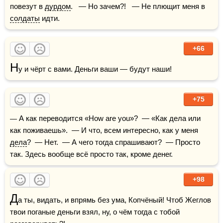
повезут в 
дурдом
.   — Но зачем?!   — Не плющит меня в 
солдаты
 идти.
+66
Н
у и чёрт с вами. Деньги ваши — будут наши!
+75
— А как переводится «How are you»?  — «Как дела или 
как поживаешь».  — И что, всем интересно, как у меня 
дела
?  — Нет.  — А чего тогда спрашивают?  — Просто 
так. Здесь вообще всё просто так, кроме денег.
+98
Д
а ты, видать, и впрямь без ума, Копчёный! Чтоб Жеглов 
твои поганые деньги взял, ну, о чём тогда с тобой 