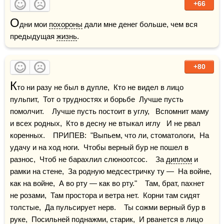
+66
О
дни мои 
похороны
 дали мне денег больше, чем вся 
предыдущая 
жизнь
.
+80
К
то ни разу не был в дупле,  Кто не видел в лицо 
пульпит,  Тот о трудностях и борьбе  Лучше пусть 
помолчит.    Лучше пусть постоит в углу,   Вспомнит маму 
и всех родных,  Кто в десну не втыкал иглу   И не рвал 
коренных.    ПРИПЕВ:  "Выпьем, что ли, стоматологи,  На 
удачу и на ход ноги.  Чтобы верный бур не пошел в 
разнос,  Чтоб не барахлил слюноотсос.    За 
диплом
 и 
рамки на стене,  За родную медсестричку ту —  На войне, 
как на войне,  А во рту — как во рту."    Там, брат, пахнет 
не розами,  Там простора и ветра нет.  Корни там сидят 
толстые,  Да пульсирует нерв.    Ты сожми верный бур в 
руке,  Посильней поднажми, старик,  И рванется в лицо 