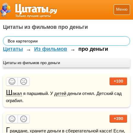
Меню
Цитаты из фильмов про деньги
Все картегории
Цитаты
→
Из фильмов
→
про деньги
Цитаты из фильмов про деньги
+100
Ш
акал
 я паршивый. У 
детей
 деньги отнял. Детский сад 
ограбил.
+390
Г
раждане, храните деньги в сберегательной 
кассе
! Если, 