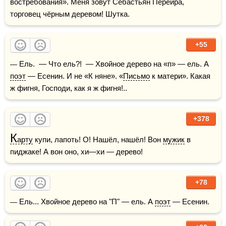
востребования». Меня зовут Себастьян Перейра, 
торговец чёрным деревом! Шутка.
+55
— Ель.  — Что ель?!  — Хвойное дерево на «п» — ель. А 
поэт
 — Есенин. И не «К няне». «
Письмо
 к матери». Какая 
ж фигня, Господи, как я ж фигня!..
+378
К
арту
 купи, лапоть! О! Нашёл, нашёл! Вон 
мужик
 в 
пиджаке! А вон оно, хи—хи — дерево!
+78
— Ель... Хвойное дерево на "П" — ель. А 
поэт
 — Есенин.