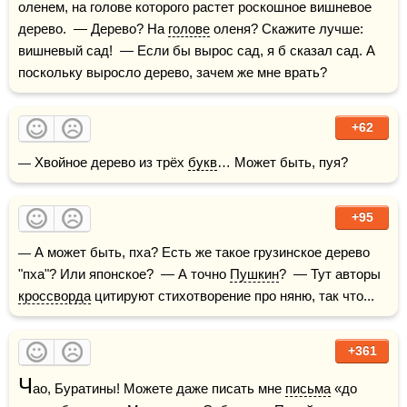
оленем, на голове которого растет роскошное вишневое 
дерево.  — Дерево? На 
голове
 оленя? Скажите лучше: 
вишневый сад!  — Если бы вырос сад, я б сказал сад. А 
поскольку выросло дерево, зачем же мне врать?
+62
— Хвойное дерево из трёх 
букв
… Может быть, пуя?
+95
— А может быть, пха? Есть же такое грузинское дерево 
"пха"? Или японское?  — А точно 
Пушкин
?  — Тут авторы 
кроссворда
 цитируют стихотворение про няню, так что...
+361
Ч
ао, Буратины! Можете даже писать мне 
письма
 «до 