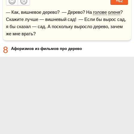
+62
— Как, вишневое дерево?  — Дерево? На 
голове
оленя
? 
Скажите лучше — вишневый сад!  — Если бы вырос сад, 
я бы сказал — сад. А поскольку выросло дерево, зачем 
же мне врать?
8
Афоризмов из фильмов про дерево
О проекте