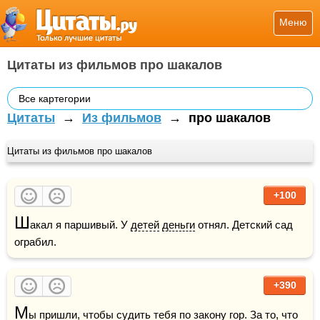
Меню
Цитаты из фильмов про шакалов
Все картегории
Цитаты
→
Из фильмов
→
про шакалов
Цитаты из фильмов про шакалов
+100
Ш
акал я паршивый. У 
детей
деньги
 отнял. Детский сад 
ограбил.
+390
М
ы пришли, чтобы судить тебя по закону 
гор
. За то, что 