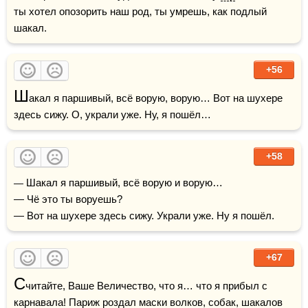
ты хотел опозорить наш род, ты умрешь, как подлый 
шакал. 
+56
Ш
акал я паршивый, всё ворую, ворую… Вот на шухере 
здесь сижу. О, украли уже. Ну, я пошёл…
+58
— Шакал я паршивый, всё ворую и ворую…

— Чё это ты воруешь?

— Вот на шухере здесь сижу. Украли уже. Ну я пошёл.
+67
С
читайте, Ваше Величество, что я… что я прибыл с 
карнавала! 
Париж
 роздал 
маски
волков
, 
собак
, шакалов 