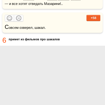
— и все хотят отведать Мазарини!..
+58
С
овсем озверел, шакал.
6
примет из фильмов про шакалов
О проекте