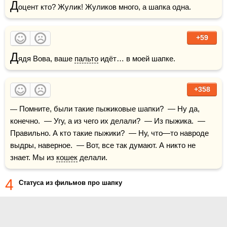
Д
оцент кто? Жулик! Жуликов много, а шапка одна.
+59
Д
ядя Вова, ваше 
пальто
 идёт… в моей шапке.
+358
— Помните, были такие пыжиковые шапки?  — Ну да, 
конечно.  — Угу, а из чего их делали?  — Из пыжика.  — 
Правильно. А кто такие пыжики?  — Ну, что—то навроде 
выдры, наверное.  — Вот, все так думают. А никто не 
знает. Мы из 
кошек
 делали.
4
Статуса из фильмов про шапку