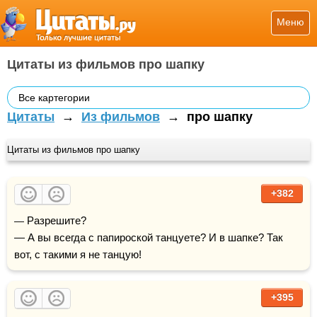
Меню
Цитаты из фильмов про шапку
Все картегории
Цитаты
→
Из фильмов
→
про шапку
Цитаты из фильмов про шапку
+382
— Разрешите?

— А вы всегда с папироской танцуете? И в шапке? Так 
вот, с такими я не танцую!
+395