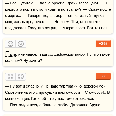
— Всё шутите?  — Давно бросил. Врачи запрещают.  — С 
каких это пор вы стали ходить по врачам?  — Сразу после 
смерти
...  — Говорят ведь юмор — он полезный, шутка, 
мол, 
жизнь
 продлевает.  — Не всем. Тем, кто смеется, — 
продлевает. Тому, кто острит, — укорачивает. Вот так вот.
+395
П
апа
, мне надоел ваш солдафонский юмор! Ну что такое 
коленом? Ну зачем?
+60
— Ну вот и славно! И не надо так трагично, дорогой мой. 
Смотрите на это с присущим вам юмором… С юмором!.. В 
конце концов, Галилей—то у нас тоже отрекался.

— Поэтому я всегда больше любил Джордано Бруно…