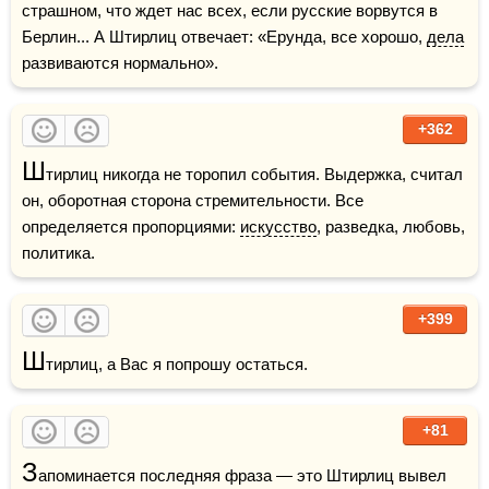
страшном, что ждет нас всех, если русские ворвутся в 
Берлин... А Штирлиц отвечает: «Ерунда, все хорошо, 
дела
развиваются нормально».
+362
Ш
тирлиц никогда не торопил события. Выдержка, считал 
он, оборотная сторона стремительности. Все 
определяется пропорциями: 
искусство
, разведка, любовь, 
политика.
+399
Ш
тирлиц, а Вас я попрошу остаться.
+81
З
апоминается последняя фраза — это Штирлиц вывел 