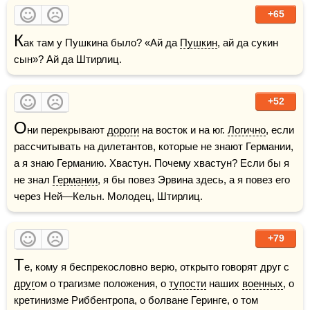
+65
К
ак там у Пушкина было? «Ай да 
Пушкин
, ай да сукин 
сын»? Ай да Штирлиц. 
+52
О
ни перекрывают 
дороги
 на восток и на юг. 
Логично
, если 
рассчитывать на дилетантов, которые не знают Германии, 
а я знаю Германию. Хвастун. Почему хвастун? Если бы я 
не знал 
Германии
, я бы повез Эрвина здесь, а я повез его 
через Ней—Кельн. Молодец, Штирлиц.
+79
Т
е, кому я беспрекословно верю, открыто говорят друг с 
друг
ом о трагизме положения, о 
тупости
 наших 
военных
, о 
кретинизме Риббентропа, о болване Геринге, о том 