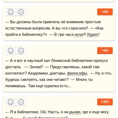
+64
— Вы должны были привлечь её внимание простым 
естественным вопросом. А вы что спросили?  — «Как 
пройти в библиотеку?»  — В три часа 
ночи
?! 
Идиот
!  
+64
— А я вот в научный зал Ленинской библиотеки пропуск 
достала.   — Зачем?  — Представляешь, какой там 
контингент? Академики, докторы, 
философы
.  — Ну и что, 
будешь смотреть, как они читают?  — Много ты 
понимаешь. Там еще курилка есть...
+387
— Я в библиотеке. Ой, Насть, я на 
рынке
, где я еще могу 