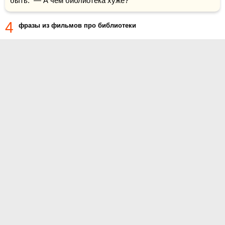
быть.  — А чем библиотека хуже?
4
фразы из фильмов про библиотеки
О проекте
Контакты
Условия использования
Политика конфиденциальности
© 2014- Цитаты.ру