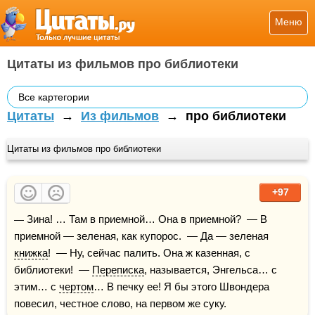
Меню
Цитаты из фильмов про библиотеки
Все картегории
Цитаты
→
Из фильмов
→
про библиотеки
Цитаты из фильмов про библиотеки
+97
— Зина! … Там в приемной… Она в приемной?  — В 
приемной — зеленая, как купорос.  — Да — зеленая 
книжка
!  — Ну, сейчас палить. Она ж казенная, с 
библиотеки!  — 
Переписка
, называется, Энгельса… с 
этим… с 
чертом
… В печку ее! Я бы этого Швондера 
повесил, честное слово, на первом же суку.