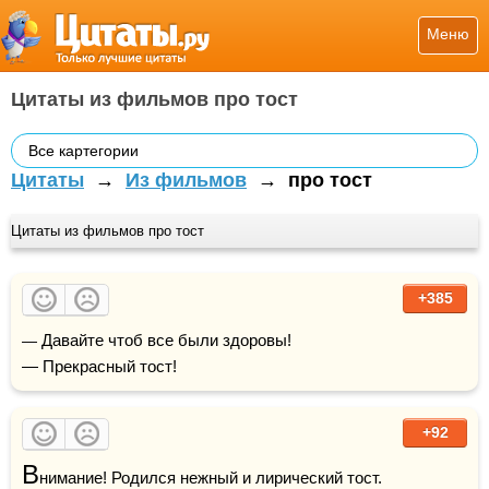
Меню
Цитаты из фильмов про тост
Все картегории
Цитаты
→
Из фильмов
→
про тост
Цитаты из фильмов про тост
+385
— Давайте чтоб все были здоровы!

— Прекрасный тост!
+92
В
нимание! Родился нежный и лирический тост.