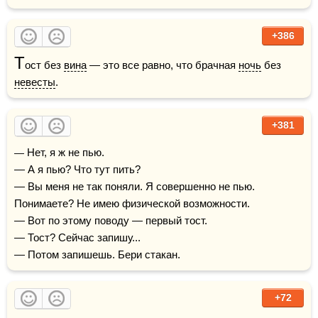
+386
Т
ост без 
вина
 — это все равно, что брачная 
ночь
 без 
невесты
.
+381
— Нет, я ж не пью.

— А я пью? Что тут пить?

— Вы меня не так поняли. Я совершенно не пью. 
Понимаете? Не имею физической возможности.

— Вот по этому поводу — первый тост.

— Тост? Сейчас запишу...

— Потом запишешь. Бери стакан.
+72