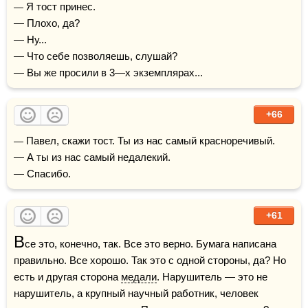
— Я тост принес.

— Плохо, да? 

— Ну...

— Что себе позволяешь, слушай?

— Вы же просили в 3—х экземплярах...
+66
— Павел, скажи тост. Ты из нас самый красноречивый.

— А ты из нас самый недалекий.

— Спасибо.
+61
В
се это, конечно, так. Все это верно. Бумага написана 
правильно. Все хорошо. Так это с одной стороны, да? Но 
есть и другая сторона 
медали
. Нарушитель — это не 
нарушитель, а крупный научный работник, человек 