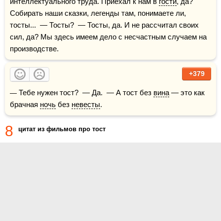
интеллектуального труда. Приехал к нам в 
гости
, да? 
Собирать наши сказки, легенды там, понимаете ли, 
тосты...  — Тосты?  — Тосты, да. И не рассчитал своих 
сил, да? Мы здесь имеем дело с несчастным случаем на 
производстве.
+379
— Тебе нужен тост?  — Да.  — А тост без 
вина
 — это как 
брачная 
ночь
 без 
невесты
.
8
цитат из фильмов про тост