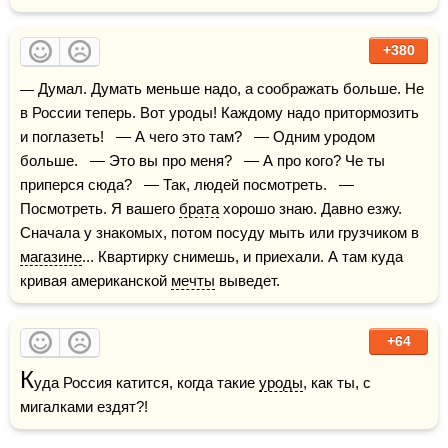
+380
— Думал. Думать меньше надо, а соображать больше. Не 
в России теперь. Вот уроды! Каждому надо притормозить 
и поглазеть!   — А чего это там?   — Одним уродом 
больше.   — Это вы про меня?   — А про кого? Че ты 
приперся сюда?   — Так, людей посмотреть.   — 
Посмотреть. Я вашего 
брата
 хорошо знаю. Давно езжу. 
Сначала у знакомых, потом посуду мыть или грузчиком в 
магазине
... Квартирку снимешь, и приехали. А там куда 
кривая американской 
мечты
 выведет.
+64
К
уда Россия катится, когда такие 
уроды
, как ты, с 
мигалками ездят?!