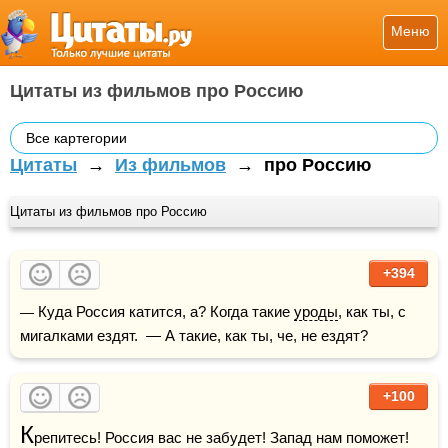
Меню
Цитаты из фильмов про Россию
Все картегории
Цитаты
→
Из фильмов
→
про Россию
Цитаты из фильмов про Россию
+394
— Куда Россия катится, а? Когда такие 
уроды
, как ты, с 
мигалками ездят.  — А такие, как ты, че, не ездят?
+100
К
репитесь! Россия вас не забудет! Запад нам поможет!