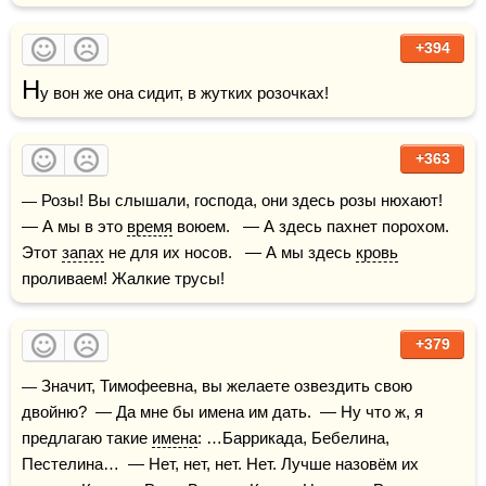
+394
Н
у вон же она сидит, в жутких розочках!
+363
— Розы! Вы слышали, господа, они здесь розы нюхают!   
— А мы в это 
время
 воюем.   — А здесь пахнет порохом. 
Этот 
запах
 не для их носов.   — А мы здесь 
кровь
проливаем! Жалкие трусы!
+379
— Значит, Тимофеевна, вы желаете озвездить свою 
двойню?  — Да мне бы имена им дать.  — Ну что ж, я 
предлагаю такие 
имена
: …Баррикада, Бебелина, 
Пестелина…  — Нет, нет, нет. Нет. Лучше назовём их 