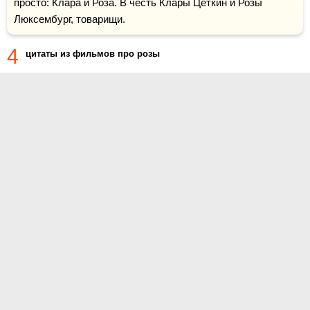
просто: Клара и Роза. В честь Клары Цеткин и Розы 
Люксембург, товарищи.
4
цитаты из фильмов про розы
О проекте
Контакты
Условия использования
Политика конфиденциальности