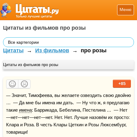
Меню
Цитаты из фильмов про розы
Все картегории
Цитаты
→
Из фильмов
→
про розы
Цитаты из фильмов про розы
+85
— Значит, Тимофеева, вы желаете озвездить свою двойню 
…  — Да мне бы имена им дать.  — Ну что ж, я предлагаю 
такие 
имена
: Баррикада, Бебелина, Пестелина …  — Нет
—нет—нет—нет—нет. Нет. Нет. Лучше назовём их просто: 
Клара и Роза. В честь Клары Цеткин и Розы Люксембург, 
товарищи!