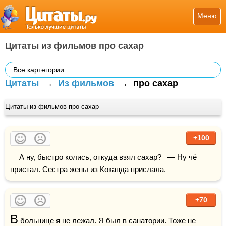
Меню
Цитаты из фильмов про сахар
Все картегории
Цитаты
→
Из фильмов
→
про сахар
Цитаты из фильмов про сахар
+100
— А ну, быстро колись, откуда взял сахар?   — Ну чё 
пристал. 
Сестра
жены
 из Коканда прислала. 
+70
В
больнице
 я не лежал. Я был в санатории. Тоже не 