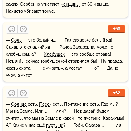
сахар. Особенно угнетают 
женщины
: от 60 и выше. 
Начисто убивают тонус.
+56
— 
Соль
 — это белый яд.  — Так сахар же белый яд!  — 
Сахар это сладкий яд.  — Раиса Захаровна, может, с 
хлебушком, а?  — 
Хлебушек
 — это вообще отрава!  — 
Нет, я бы сейчас горбушечкой отравился бы!.. Ну правда, 
жрать охота!  — Не «жрать», а «есть»!  — Чо?  — Да не 
«чо», а «что»!
+82
— 
Солнце
 есть. 
Песок
 есть. Притяжение есть. Где мы? 
Мы на Земле. Или…  — Или?  — Нет, давай будем 
считать, что мы на Земле в какой—то пустыне. Каракумы! 
А? Какие у нас ещё 
пустыни
?  — Гоби, Сахара…  — Ну я 