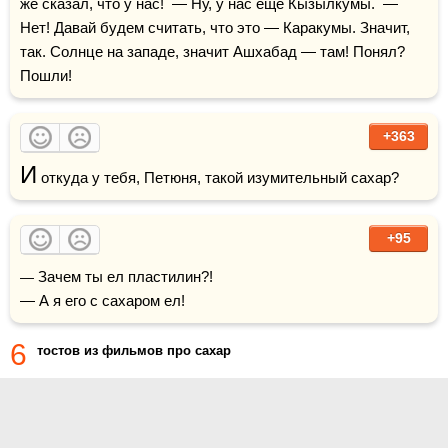
же сказал, что у нас!  — Ну, у нас ещё Кызылкумы.  — 
Нет! Давай будем считать, что это — Каракумы. Значит, 
так. Солнце на западе, значит Ашхабад — там! Понял? 
Пошли!
+363
И
+95
— Зачем ты ел пластилин?!

— А я его с сахаром ел!
6
тостов из фильмов про сахар