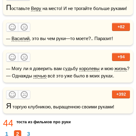
П
оставьте 
Веру
 на место! И не трогайте больше руками!
+82
— 
Василий
, это вы чем руки—то моете?.. Паразит!
+94
— Могу ли я доверить вам судьбу 
королевы
 и мою 
жизнь
?  
— Однажды 
ночью
 всё это уже было в моих руках.
+392
Я
 торгую клубникою, выращенною своими руками!
44
тоста из фильмов про руки
1
2
3