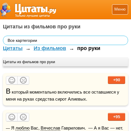
Меню
Цитаты из фильмов про руки
Все картегории
Цитаты
→
Из фильмов
→
про руки
Цитаты из фильмов про руки
+90
В
 который моментально включились все оставшиеся у 
меня на руках средства сирот Алиевых.
+95
— Я 
люблю
 Вас, 
Вячеслав
 Гаврилович.  — А я Вас — нет. 