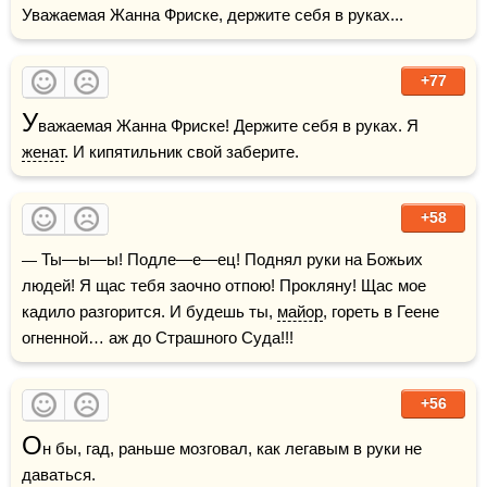
Уважаемая Жанна Фриске, держите себя в руках...
+77
У
важаемая Жанна Фриске! Держите себя в руках. Я 
женат
. И кипятильник свой заберите.
+58
— Ты—ы—ы! Подле—е—ец! Поднял руки на Божьих 
людей! Я щас тебя заочно отпою! Прокляну! Щас мое 
кадило разгорится. И будешь ты, 
майор
, гореть в Геене 
огненной… аж до Страшного Суда!!!
+56
О
н бы, гад, раньше мозговал, как легавым в руки не 
даваться. 