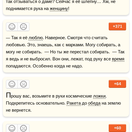
так отзываться о даме? Сейчас я её шлепну… Хм, не 
поднимается рука на 
женщину
!
+371
— Так я её 
люблю
. Наверное. Смотря что считать 
любовью. Это, знаешь, как с марками. Могу собирать, а 
могу не собирать.  — Но ты же перестал собирать.  — Так 
я ведь и не выбросил. Вон они, лежат, под руку все 
время
попадаются. Особенно когда не надо.
+64
П
рошу вас, возьмите в руки космические 
ложки
. 
Подкрепитесь основательно. 
Ракета
 до 
обеда
 на землю 
не вернется.
+60