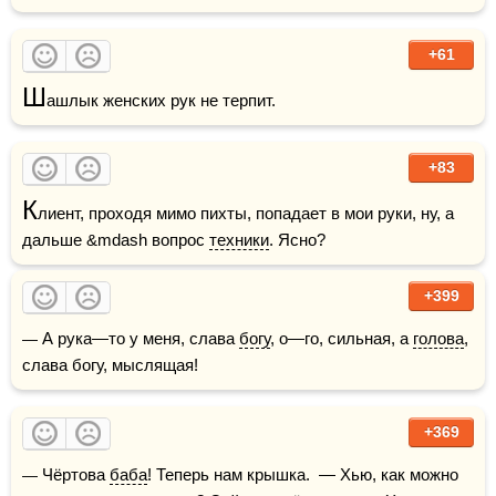
+61
Ш
ашлык женских рук не терпит.
+83
К
лиент, проходя мимо пихты, попадает в мои руки, ну, а 
дальше &mdash вопрос 
техники
. Ясно? 
+399
— А рука—то у меня, слава 
богу
, о—го, сильная, а 
голова
, 
слава богу, мыслящая!
+369
— Чёртова 
баба
! Теперь нам крышка.  — Хью, как можно 