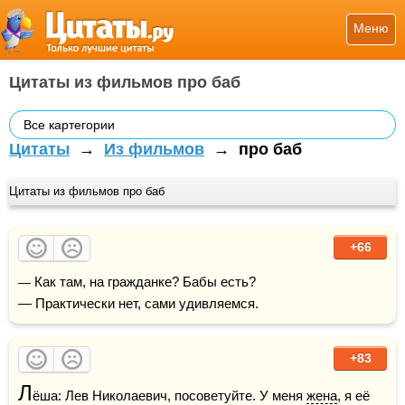
Меню
Цитаты из фильмов про баб
Все картегории
Цитаты
→
Из фильмов
→
про баб
Цитаты из фильмов про баб
+66
— Как там, на гражданке? Бабы есть?

— Практически нет, сами удивляемся.
+83
Л
ёша: Лев Николаевич, посоветуйте. У меня 
жена
, я её 