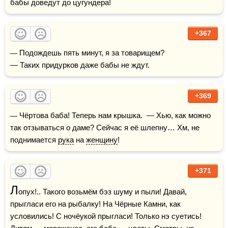
+367
— Подождешь пять минут, я за товарищем? 

— Таких придурков даже бабы не ждут.
+369
— Чёртова баба! Теперь нам крышка.  — Хью, как можно 
так отзываться о даме? Сейчас я её шлепну… Хм, не 
поднимается 
рука
 на 
женщину
!
+371
Л
опух!.. Такого возьмём бэз шуму и пыли! Давай, 
прыгласи его на рыбалку! На Чёрные Камни, как 
условились! С ночёукой прыгласи! Только нэ суетись! 