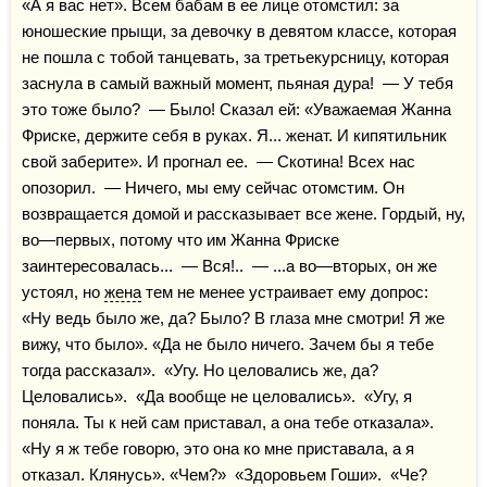
«А я вас нет». Всем бабам в ее лице отомстил: за 
юношеские прыщи, за девочку в девятом классе, которая 
не пошла с тобой танцевать, за третьекурсницу, которая 
заснула в самый важный момент, пьяная дура!  — У тебя 
это тоже было?  — Было! Сказал ей: «Уважаемая Жанна 
Фриске, держите себя в руках. Я... женат. И кипятильник 
свой заберите». И прогнал ее.  — Скотина! Всех нас 
опозорил.  — Ничего, мы ему сейчас отомстим. Он 
возвращается домой и рассказывает все жене. Гордый, ну, 
во—первых, потому что им Жанна Фриске 
заинтересовалась...  — Вся!..  — ...а во—вторых, он же 
устоял, но 
жена
 тем не менее устраивает ему допрос:  
«Ну ведь было же, да? Было? В глаза мне смотри! Я же 
вижу, что было». «Да не было ничего. Зачем бы я тебе 
тогда рассказал».  «Угу. Но целовались же, да? 
Целовались».  «Да вообще не целовались».  «Угу, я 
поняла. Ты к ней сам приставал, а она тебе отказала».  
«Ну я ж тебе говорю, это она ко мне приставала, а я 
отказал. Клянусь». «Чем?»  «Здоровьем Гоши».  «Че? 