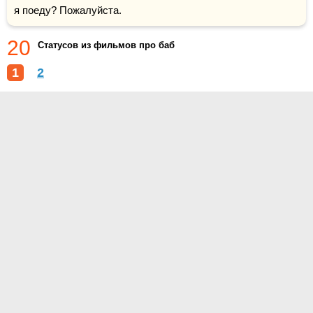
я поеду? Пожалуйста.
20
Статусов из фильмов про баб
1
2
О проекте
Контакты
Условия использования