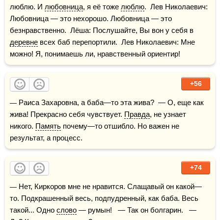
люблю. И 
любовница
, я её тоже 
люблю
.  Лев Николаевич: 
Любовница — это нехорошо. Любовница — это 
безнравственно.  Лёша: Послушайте, Вы вон у себя в 
деревне
 всех баб перепортили.  Лев Николаевич: Мне 
можно! Я, понимаешь ли, нравственный ориентир!
+56
— Раиса Захаровна, а баба—то эта жива?  — О, еще как 
жива! Прекрасно себя чувствует. 
Правда
, не узнает 
никого. 
Память
 почему—то отшибло. Но важен не 
результат, а процесс.
+74
— Нет, Киркоров мне не нравится. Слащавый он какой—
то. Подкрашенный весь, подпудренный, как баба. Весь 
такой... Одно 
слово
 — румын!   — Так он болгарин.   — 