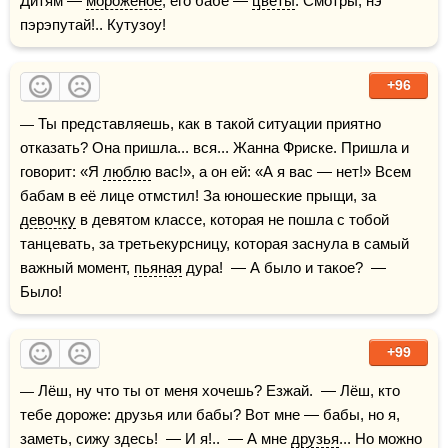
Дитям — 
мороженое
, его бабе — 
цветы
. Смотры, нэ 
пэрэпутай!.. Кутузоу!
+96
— Ты представляешь, как в такой ситуации приятно 
отказать? Она пришла... вся... Жанна Фриске. Пришла и 
говорит: «Я 
люблю
 вас!», а он ей: «А я вас — нет!» Всем 
бабам в её лице отмстил! За юношеские прыщи, за 
девочку
 в девятом классе, которая не пошла с тобой 
танцевать, за третьекурсницу, которая заснула в самый 
важный момент, 
пьяная
 дура!  — А было и такое?  — 
Было!
+99
— Лёш, ну что ты от меня хочешь? Езжай.  — Лёш, кто 
тебе дороже: друзья или бабы? Вот мне — бабы, но я, 
заметь, сижу здесь!  — И я!..  — А мне 
друзья
... Но можно 