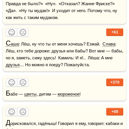
Правда не было?»  «Ну».  «Отказал? Жанне Фриске?»  
«Да».  «Ну ты мудак!»  И уходит от него. Потому что, ну 
как жить с таким мудаком.
+61
С
аша
: Лёш, ну что ты от меня хочешь? Езжай.  
Слава
: 
Лёш, кто тебе дороже: друзья или бабы? Вот мне — бабы, 
но я, заметь, сижу здесь!  Камиль: И я!..  Лёша: А мне 
друзья
… Но можно я поеду? Пожалуйста.
+370
Б
абе — 
цветы
, дитям — 
мороженое
!
+88
Д
орисковался, гадёныш! Говорил я ему, говорил: кабаки и 