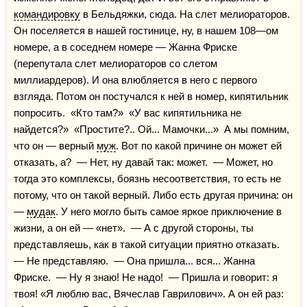
командировку
 в Бельдяжки, сюда. На слет мелиораторов. 
Он поселяется в нашей гостинице, ну, в нашем 108—ом 
номере, а в соседнем номере — Жанна Фриске 
(перепутала слет мелиораторов со слетом 
миллиардеров). И она влюбляется в него с первого 
взгляда. Потом он постучался к ней в номер, кипятильник 
попросить.  «Кто там?»  «У вас кипятильника не 
найдется?»  «Простите?.. Ой... Мамочки...»  А мы помним, 
что он — верный 
муж
. Вот по какой причине он может ей 
отказать, а?  — Нет, ну давай так: может.  — Может, но 
тогда это комплексы, боязнь несоответствия, то есть не 
потому, что он такой верный. Либо есть другая причина: он 
— 
мудак
. У него могло быть самое яркое приключение в 
жизни, а он ей — «нет».  — А с другой стороны, ты 
представляешь, как в такой ситуации приятно отказать.  
— Не представляю.  — Она пришла... вся... Жанна 
Фриске.  — Ну я знаю! Не надо!  — Пришла и говорит: я 
твоя! «Я люблю вас, Вячеслав Гаврилович». А он ей раз: 