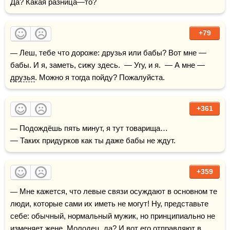
Да? Какая разница—то?
+79
— Леш, тебе что дороже: друзья или бабы? Вот мне — 
бабы. И я, заметь, сижу здесь.  — Угу, и я.  — А мне — 
друзья
. Можно я тогда пойду? Пожалуйста.
+361
— Подождёшь пять минут, я тут товарища…

— Таких придурков как ты даже бабы не ждут.
+359
— Мне кажется, что левые связи осуждают в основном те 
люди, которые сами их иметь не могут! Ну, представьте 
себе: обычный, нормальный мужик, но принципиально не 
изменяет жене. Молодец, да? И вот его отправляют в 