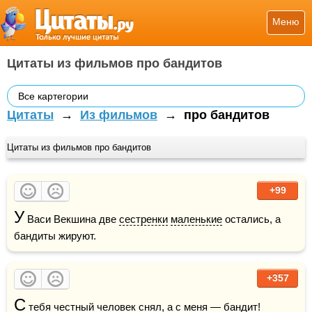
Меню
Цитаты из фильмов про бандитов
Все картегории
Цитаты
→
Из фильмов
→
про бандитов
Цитаты из фильмов про бандитов
+99
У
 Васи Векшина две 
сестренки
маленькие
 остались, а 
бандиты жируют.
+357
С
 тебя честный человек снял, а с меня — бандит!