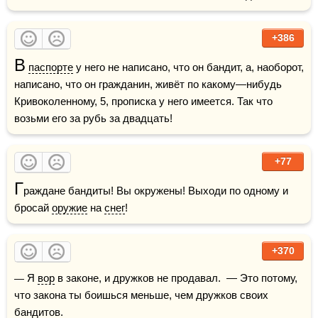
+386
В
паспорте
 у него не написано, что он бандит, а, наоборот, 
написано, что он гражданин, живёт по какому—нибудь 
Кривоколенному, 5, прописка у него имеется. Так что 
возьми его за рубь за двадцать! 
+77
Г
раждане бандиты! Вы окружены! Выходи по одному и 
бросай 
оружие
 на 
снег
! 
+370
— Я 
вор
 в законе, и дружков не продавал.  — Это потому, 
что закона ты боишься меньше, чем дружков своих 
бандитов.  