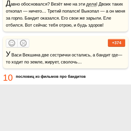
Д
авно обосновался? Везёт мне на эти 
дела
! Двоих таких 
откопал — ничего… Третий попался! Выкопал — а он меня 
за горло. Бандит оказался. Его свои же зарыли. Еле 
отбился. Вот сейчас тебя отрою, и будь здоров!
+374
У
 Васи Векшина две сестрички остались, а бандит где—
10
пословиц из фильмов про бандитов