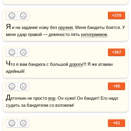
+370
Я
 и на задание хожу без 
оружия
. Меня бандиты боятся. У 
меня удар правой — девяносто пять 
килограммов
. 
+367
Ч
то я вам бандюга с большой 
дороги
?! Я же атаман 
идейный! 
+85
Д
еточкин не просто 
вор
. Он хуже! Он бандит! Его надо 
судить за бандитизм со взломом!
+61