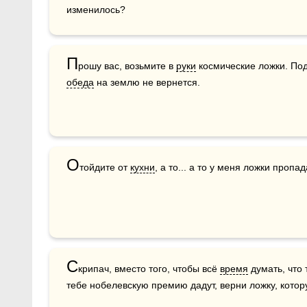
изменилось?
П
рошу вас, возьмите в 
руки
 космические ложки. По
обеда
 на землю не вернется.
О
тойдите от 
кухни
, а то... а то у меня ложки пропа
С
крипач, вместо того, чтобы всё 
время
 думать, что
тебе нобелевскую премию дадут, верни ложку, котор