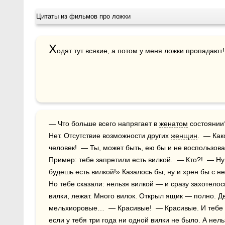
Цитаты из фильмов про ложки
Х
одят тут всякие, а потом у меня ложки пропадают!
— Что больше всего напрягает в 
женатом
 состоянии
Нет. Отсутствие возможности других 
женщин
.  — Как
человек!  — Ты, может быть, ею бы и не воспользов
Пример: тебе запретили есть вилкой.  — Кто?!  — Ну
будешь есть вилкой!» Казалось бы, ну и хрен бы с н
Но тебе сказали: нельзя вилкой — и сразу захотелось
вилки, лежат. Много вилок. Открыл ящик — полно. Дв
мельхиоровые…  — Красивые!  — Красивые. И тебе
если у тебя три года ни одной вилки не было. А нель