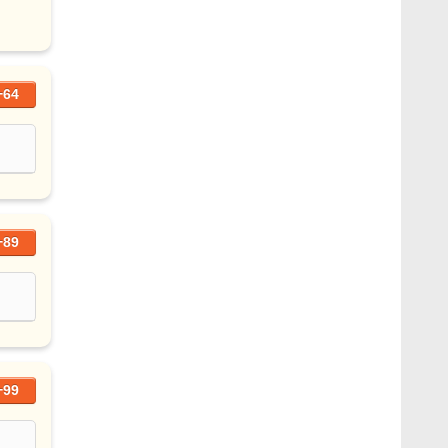
+64
+89
+99