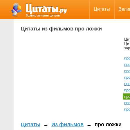
Цитаты
Вели
Цитаты из фильмов про ложки
Ци
Цит
за
пр
пр
пр
пр
пр
про
пр
пр
пр
Цитаты
→
Из фильмов
→
про ложки