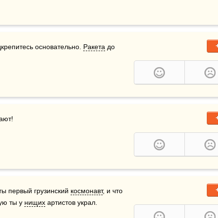
дкрепитесь основательно. 
Ракета
 до 
дают!
 ты первый грузинский 
космонавт
, и что 
ую ты у 
нищих
 артистов украл.