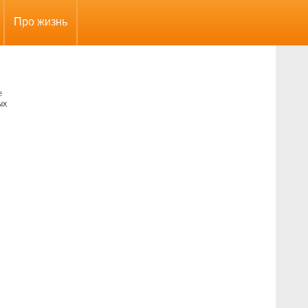
Про жизнь
е
ых