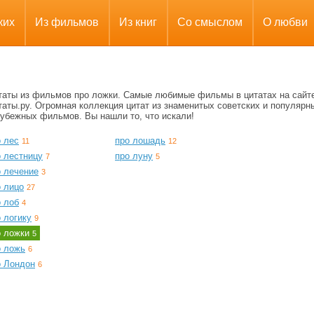
ких
Из фильмов
Из книг
Со смыслом
О любви
таты из фильмов про ложки. Самые любимые фильмы в цитатах на сайт
аты.ру. Огромная коллекция цитат из знаменитых советских и популярн
рубежных фильмов. Вы нашли то, что искали!
о лес
про лошадь
11
12
о лестницу
про луну
7
5
о лечение
3
о лицо
27
о лоб
4
 логику
9
о ложки
5
о ложь
6
о Лондон
6