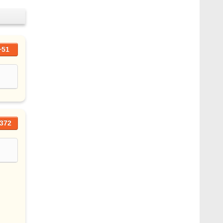
+51
372