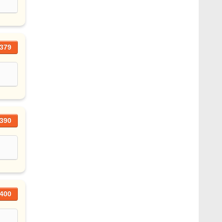
379
390
400