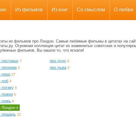
ких
Из фильмов
Из книг
Со смыслом
О любви
таты из фильмов про Лондон. Самые любимые фильмы в цитатах на сай
аты.ру. Огромная коллекция цитат из знаменитых советских и популярн
рубежных фильмов. Вы нашли то, что искали!
о лестницу
про луну
7
5
о лечение
про льва
3
3
о лицо
27
о лоб
4
 логику
9
о ложки
5
о ложь
6
о Лондон
6
о лошадь
12