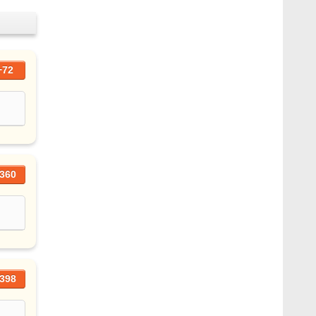
+72
360
398