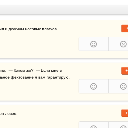
атил и дюжины носовых платков.
ии.  — Каком же?  — Если мне в 
+
льное фехтование я вам гарантирую.
+
он левее.