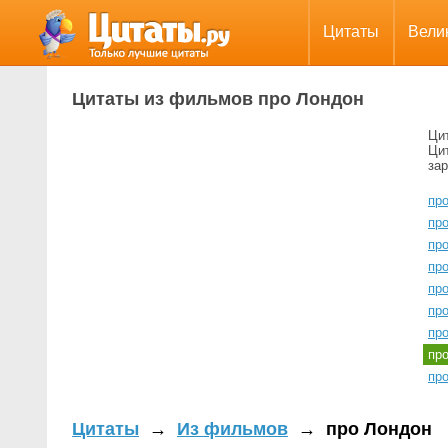
Цитаты
Вели
Цитаты из фильмов про Лондон
Ци
Цит
за
пр
пр
пр
пр
про
пр
пр
пр
пр
Цитаты
→
Из фильмов
→
про Лондон