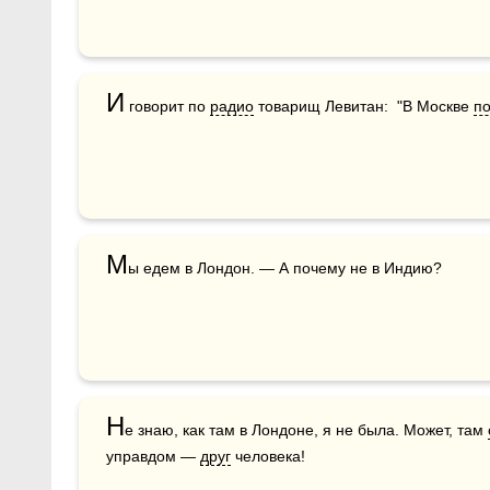
И
 говорит по 
радио
 товарищ Левитан:  "В Москве 
по
М
ы едем в Лондон. — А почему не в Индию?
Н
е знаю, как там в Лондоне, я не была. Может, там 
управдом — 
друг
 человека!