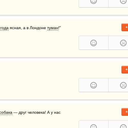
+
года
 ясная, а в Лондоне 
туман
!"
+
+
собака
 — друг человека! А у нас 