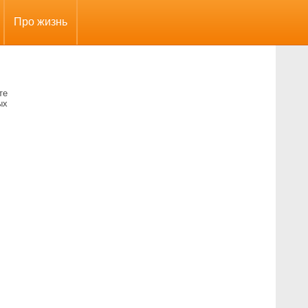
Про жизнь
те
ых