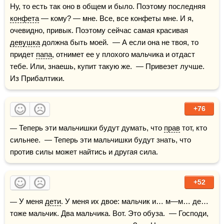
Ну, то есть так оно в общем и было. Поэтому последняя 
конфета
 — кому? — мне. Все, все конфеты мне. И я, 
очевидно, привык. Поэтому сейчас самая красивая 
девушка
 должна быть моей.  — А если она не твоя, то 
придет 
папа
, отнимет ее у плохого мальчика и отдаст 
тебе. Или, знаешь, купит такую же.  — Привезет лучше. 
Из Прибалтики.
+76
— Теперь эти мальчишки будут думать, что 
прав
 тот, кто 
сильнее.  — Теперь эти мальчишки будут знать, что 
против силы может найтись и другая сила.
+52
— У меня 
дети
. У меня их двое: мальчик и… м—м… де… 
тоже мальчик. Два мальчика. Вот. Это обуза.  — Господи, 