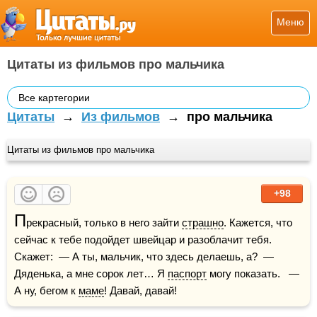
Меню
Цитаты из фильмов про мальчика
Все картегории
Цитаты
→
Из фильмов
→
про мальчика
Цитаты из фильмов про мальчика
+98
П
рекрасный, только в него зайти 
страшно
. Кажется, что 
сейчас к тебе подойдет швейцар и разоблачит тебя. 
Скажет:  — А ты, мальчик, что здесь делаешь, а?  — 
Дяденька, а мне сорок лет… Я 
паспорт
 могу показать.   — 
А ну, бегом к 
маме
! Давай, давай!