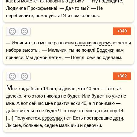
как вы можете так говорить о детях?  — Ну подождите, 
Людмила Прокофьевна!  — Да что вы?  — Не 
перебивайте, пожалуйста! Я и сам собьюсь.
+349
— Извините, но мы не разносим 
напитки
 во 
время
 взлета и 
набора высоты.  — Мальчик, ты не понял! 
Водочки
 нам 
принеси. Мы 
домой
 летим.  — Понял, сейчас сделаем.
+362
М
не когда было 14 лет, я думал, что 40 лет — это так 
далеко, что этого никогда не будет. Или будет, но уже не 
мне. А вот сейчас мне практически 40, а я понимаю — 
действительно не будет! Потому что мне до сих пор 14. 
[…] Получается, 
взрослых
 нет. Есть постаревшие 
дети
. 
Лысые
, больные, седые мальчики и 
девочки
.