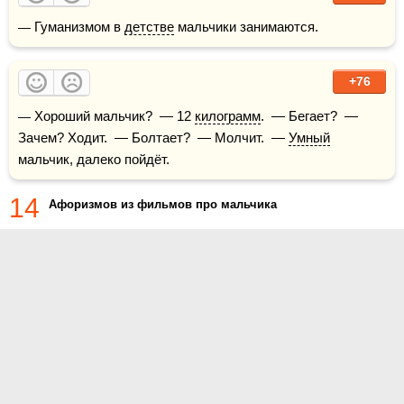
— Гуманизмом в 
детстве
 мальчики занимаются.
+76
— Хороший мальчик?  — 12 
килограмм
.  — Бегает?  — 
Зачем? Ходит.  — Болтает?  — Молчит.  — 
Умный
мальчик, далеко пойдёт.
14
Афоризмов из фильмов про мальчика