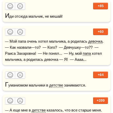
+85
И
ди отсюда мальчик, не мешай!
+60
— Мой папа очень хотел мальчика, а родилась 
девочка
.  
— Как назвали—то?  — Кого?  — Девчушку—то??  — 
Раиса Захаровна!  — Не понял...  — Ну, мой 
папа
 хотел 
мальчика, а родилась девочка — Я!  — Аааа...
+64
Г
уманизмом мальчики в 
детстве
 занимаются.
+399
— А еще мне в 
детстве
 казалось, что все старше меня. 