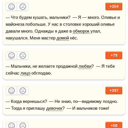
+354
— Что будем кушать, мальчики?  — Я — много. Оливье и 
майонеза побольше. У нас в столовке хороший оливье 
давали много. Однажды я даже в 
обморок
 упал, 
накушался. Меня мастер 
домой
 нёс.
+79
— Мальчики, не желаете продажной 
любви
?  — Я тебе 
сейчас 
лицо
 обглодаю.
+397
— Когда вернешься?  — Не знаю, по—видимому поздно.  
— Тогда я приглашу 
девочек
?  — И мальчиков тоже!
+58