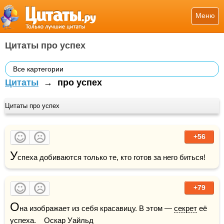
Меню
Цитаты про успех
Все картегории
Цитаты
→
про успех
Цитаты про успех
+56
У
спеха добиваются только те, кто готов за него биться!
+79
О
на изображает из себя красавицу. В этом — 
секрет
 её 
успеха.    Оскар Уайльд