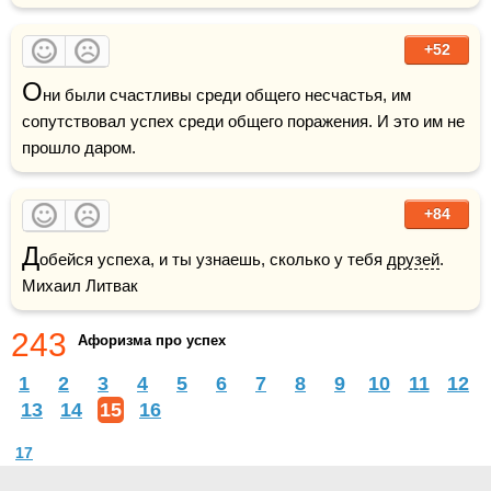
+52
О
ни были счастливы среди общего несчастья, им 
сопутствовал успех среди общего поражения. И это им не 
прошло даром.
+84
Д
обейся успеха, и ты узнаешь, сколько у тебя 
друзей
.    
Михаил Литвак
243
Афоризма про успех
1
2
3
4
5
6
7
8
9
10
11
12
13
14
15
16
17