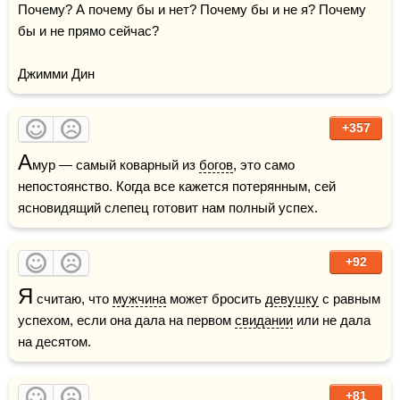
Почему? А почему бы и нет? Почему бы и не я? Почему 
бы и не прямо сейчас?

Джимми Дин
+357
А
мур — самый коварный из 
богов
, это само 
непостоянство. Когда все кажется потерянным, сей 
ясновидящий слепец готовит нам полный успех.
+92
Я
 считаю, что 
мужчина
 может бросить 
девушку
 с равным 
успехом, если она дала на первом 
свидании
 или не дала 
на десятом.
+81