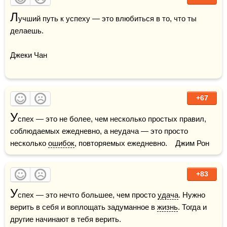
Л
учший путь к успеху — это влюбиться в то, что ты 
делаешь.

Джеки Чан

+67
У
спех — это не более, чем несколько простых правил, 
соблюдаемых ежедневно, а неудача — это просто 
несколько 
ошибок
, повторяемых ежедневно.    Джим Рон
+83
У
спех — это нечто большее, чем просто 
удача
. Нужно 
верить в себя и воплощать задуманное в 
жизнь
. Тогда и 
другие начинают в тебя верить.