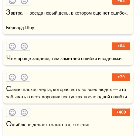
+88
З
автра — всегда новый день, в котором еще нет ошибок. 

Бернард Шоу
+84
Ч
ем проще задание, тем заметней ошибки и задержки.
+79
С
амая плохая 
черта
, которая есть во всех людях — это 
забывать о всех хороших поступках после одной ошибки.
+400
О
шибок не делает только тот, кто спит.
