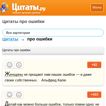
Меню
Цитаты про ошибки
Все картегории
Цитаты
→
про ошибки
Цитаты про ошибки
+82
Ж
енщины
 не прощают нам наших ошибок — и даже 
своих собственных.    Альфред Капю
+403
Д
елай как можно больше ошибок, только помни одно: не 