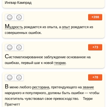
Ингвар Кампрад
+398
М
удрость
 рождается из опыта, а 
опыт
 рождается из 
совершенных ошибок.
+73
С
истематизированное заблуждение основанное на 
ошибках, первый шаг к новой 
теории
.
+78
В
 меню любого 
ресторана
, претендующего на 
звание
народного и популярного, должны быть ошибки — чтобы 
посетитель чувствовал свое превосходство.    Терри 
Пратчетт