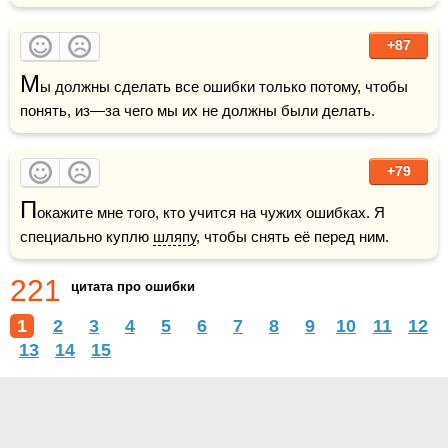
+87
М
ы должны сделать все ошибки только потому, чтобы 
понять, из—за чего мы их не должны были делать.
+79
П
окажите мне того, кто учится на чужих ошибках. Я 
специально куплю 
шляпу
, чтобы снять её перед ним.
221
цитата про ошибки
1
2
3
4
5
6
7
8
9
10
11
12
13
14
15