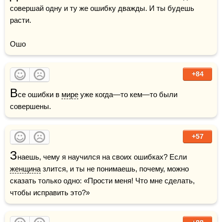
совершай одну и ту же ошибку дважды. И ты будешь 
расти.

Ошо
+84
В
се ошибки в 
мире
 уже когда—то кем—то были 
совершены.
+57
З
наешь, чему я научился на своих ошибках? Если 
женщина
 злится, и ты не понимаешь, почему, можно 
сказать только одно: «Прости меня! Что мне сделать, 
чтобы исправить это?»