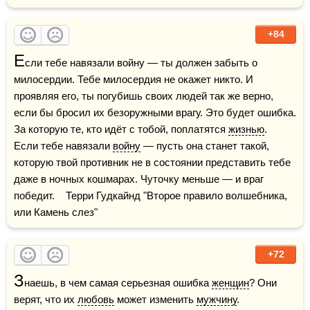
+84
Е
сли тебе навязали войну — ты должен забыть о 
милосердии. Тебе милосердия не окажет никто. И 
проявляя его, ты погубишь своих людей так же верно, 
если бы бросил их безоружными врагу. Это будет ошибка. 
За которую те, кто идёт с тобой, поплатятся 
жизнью
.  
Если тебе навязали 
войну
 — пусть она станет такой, 
которую твой противник не в состоянии представить тебе 
даже в ночных кошмарах. Чуточку меньше — и враг 
победит.    Терри Гудкайнд "Второе правило волшебника, 
или Камень слез"
+72
З
наешь, в чем самая серьезная ошибка 
женщин
? Они 
верят, что их 
любовь
 может изменить 
мужчину
.