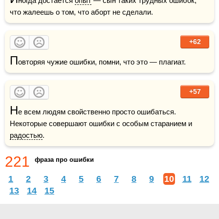
ногда достаётся 
опыт
 — сын таких трудных ошибок, 
что жалеешь о том, что аборт не сделали.
+62
П
овторяя чужие ошибки, помни, что это — плагиат.
+57
Н
е всем людям свойственно просто ошибаться. 
Некоторые совершают ошибки с особым старанием и 
радостью
.
221
фраза про ошибки
1
2
3
4
5
6
7
8
9
10
11
12
13
14
15