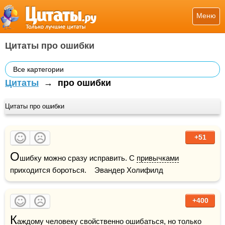
Меню
Цитаты про ошибки
Все картегории
Цитаты
→
про ошибки
Цитаты про ошибки
+51
О
шибку можно сразу исправить. С 
привычками
приходится бороться.    Эвандер Холифилд
+400
К
аждому человеку свойственно ошибаться, но только 