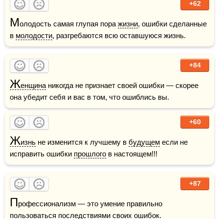
+62
М
олодость самая глупая пора 
жизни
, ошибки сделанные 
в 
молодости
, разгребаются всю оставшуюся жизнь.
+84
Ж
енщина
 никогда не признает своей ошибки — скорее 
она убедит себя и вас в том, что ошиблись вы.
+60
Ж
изнь
 не изменится к лучшему в 
будущем
 если не 
исправить ошибки 
прошлого
 в настоящем!!!
+87
П
рофессионализм — это умение правильно 
пользоваться последствиями своих ошибок.