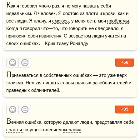
К
ак я говорил много раз, я не могу назвать себя 
идеальным. Я человек. Я состою из плоти и 
крови
, как и 
все люди. Я плачу, я 
смеюсь
, у меня есть мои 
проблемы
. 
Когда я говорил что—то, что говорить не следовало, я 
приносил свои извинения. С возрастом люди учатся на 
своих ошибках.    Криштиану Роналду
+56
П
ризнаваться в собственных ошибках — это уже верх 
эгоизма. Нельзя лишать славы рьяных разоблачителей и 
праведных обличителей.
+99
В
ечная ошибка, которую делают люди, представляя себе 
счастье
 осуществлением 
желания
.