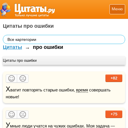
Меню
Цитаты про ошибки
Все картегории
Цитаты
→
про ошибки
Цитаты про ошибки
+82
Х
ватит повторять старые ошибки, 
время
 совершать 
новые!
+75
У
мные
 люди учатся на чужих ошибках. Моя 
задача
 — 