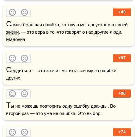
+49
С
амая большая ошибка, которую мы допускаем в своей 
жизни
, — это вера в то, что говорят о нас другие люди.    
Мадонна
+97
С
ердиться — это значит мстить самому за ошибки 
других.
+90
Т
ы не можешь повторить одну ошибку дважды. Во 
второй раз — это уже не ошибка. Это 
выбор
.
+74