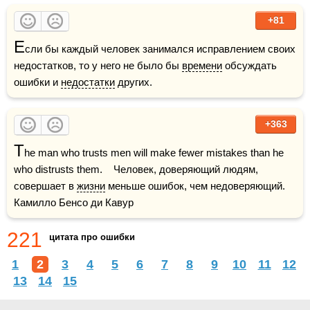
+81
Е
сли бы каждый человек занимался исправлением своих 
недостатков, то у него не было бы 
времени
 обсуждать 
ошибки и 
недостатки
 других.
+363
T
he man who trusts men will make fewer mistakes than he 
who distrusts them.    Человек, доверяющий людям, 
совершает в 
жизни
 меньше ошибок, чем недоверяющий.    
Камилло Бенсо ди Кавур
221
цитата про ошибки
1
2
3
4
5
6
7
8
9
10
11
12
13
14
15