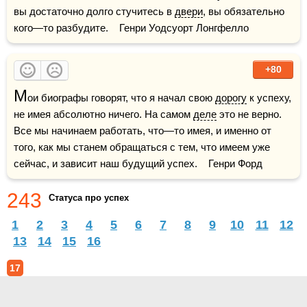
вы достаточно долго стучитесь в 
двери
, вы обязательно 
кого—то разбудите.    Генри Уодсуорт Лонгфелло
+80
М
ои биографы говорят, что я начал свою 
дорогу
 к успеху, 
не имея абсолютно ничего. На самом 
деле
 это не верно. 
Все мы начинаем работать, что—то имея, и именно от 
того, как мы станем обращаться с тем, что имеем уже 
сейчас, и зависит наш будущий успех.    Генри Форд
243
Статуса про успех
1
2
3
4
5
6
7
8
9
10
11
12
13
14
15
16
17