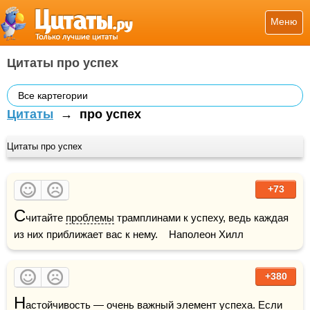
Меню
Цитаты про успех
Все картегории
Цитаты
→
про успех
Цитаты про успех
+73
С
читайте 
проблемы
 трамплинами к успеху, ведь каждая 
из них приближает вас к нему.    Наполеон Хилл
+380
Н
астойчивость — очень важный элемент успеха. Если 