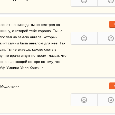
онет, но никогда ты не смотрел на 
щину, с которой тебе хорошо. Ты не 
 послал на землю ангела, который 
начит самим быть ангелом для неё. Так 
же сильно любить её, пройти с ней через всё, через рак. Ты не знаешь, каково спать в 
у что врачи видят по твоим глазам, что 
ь о настоящей потере потому, что 
 К\ф Умница Уилл Хантинг
о Модильяни