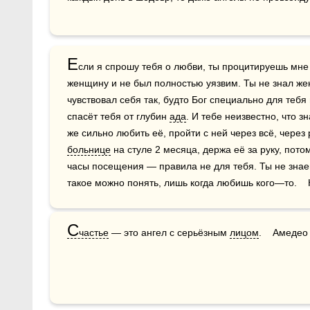
Е
сли я спрошу тебя о любви, ты процитируешь мне с
женщину и не был полностью уязвим. Ты не знал жен
чувствовал себя так, будто Бог специально для тебя
спасёт тебя от глубин 
ада
. И тебе неизвестно, что з
больнице
 на стуле 2 месяца, держа её за руку, потом
часы посещения — правила не для тебя. Ты не знаеш
такое можно понять, лишь когда любишь кого—то.   
С
частье
 — это ангел с серьёзным 
лицом
.    Амеде