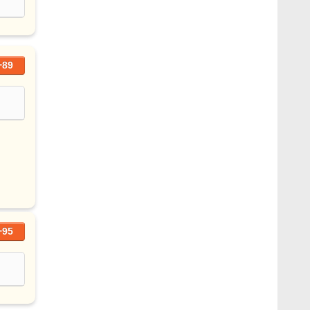
+89
+95