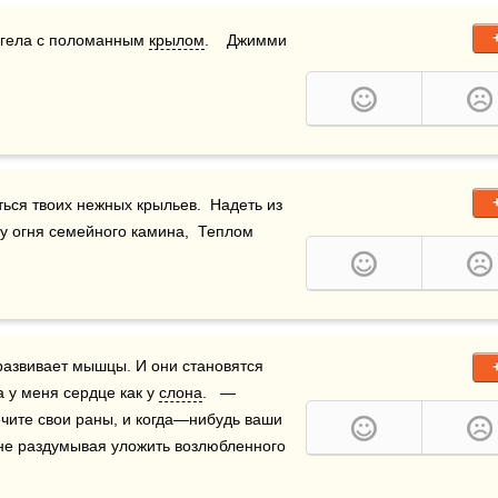
нгела с поломанным 
крылом
.    Джимми 
очу найти тебя, осенний ангел мой…  В тени укрыться твоих нежных крыльев.  Надеть из 
 у огня семейного камина,  Теплом 
 у меня сердце как у 
слона
.   — 
Конечно! И следует гордиться этим. Мэзанш, вы залечите свои раны, и когда—нибудь ваши 
не раздумывая уложить возлюбленного 