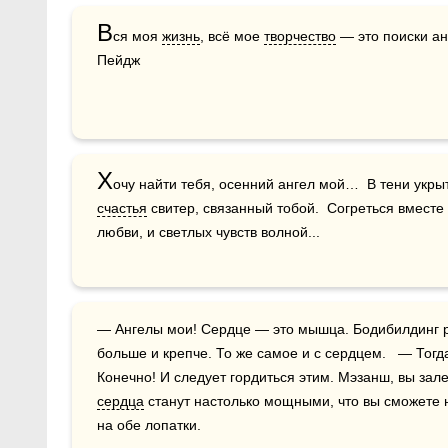
В
ся моя 
жизнь
, всё мое 
творчество
 — это поиски а
Пейдж
Х
счастья
 свитер, связанный тобой.  Согреться вместе
любви, и светлых чувств волной...
— Ангелы мои! Сердце — это мышца. Бодибилдинг развивает мышцы. И они становятся 
больше и крепче. То же самое и с сердцем.   — Тогда
сердца
 станут настолько мощными, что вы сможете 
на обе лопатки.