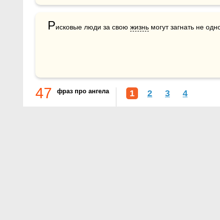
Р
исковые люди за свою 
жизнь
 могут загнать не од
47
фраз про ангела
1
2
3
4