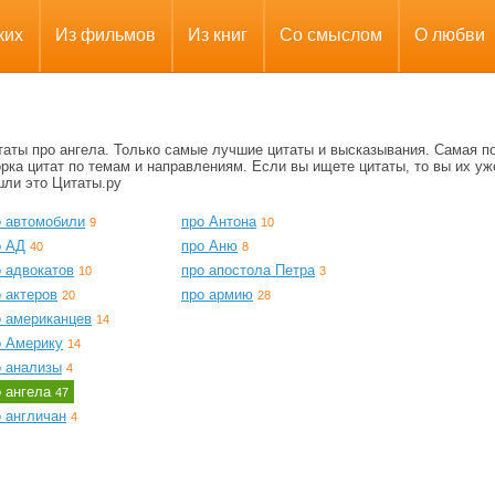
ких
Из фильмов
Из книг
Со смыслом
О любви
таты про ангела. Только самые лучшие цитаты и высказывания. Самая п
рка цитат по темам и направлениям. Если вы ищете цитаты, то вы их уж
шли это Цитаты.ру
о автомобили
про Антона
9
10
о АД
про Аню
40
8
о адвокатов
про апостола Петра
10
3
 актеров
про армию
20
28
о американцев
14
о Америку
14
о анализы
4
о ангела
47
 англичан
4