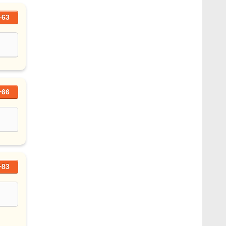
+63
+66
+83