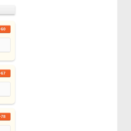
+60
+67
+78