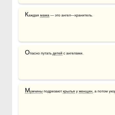
К
аждая 
мама
 — это ангел—хранитель.
О
пасно путать 
детей
 с ангелами.
М
ужчины
 подрезают 
крылья
 у 
женщин
, а потом уко