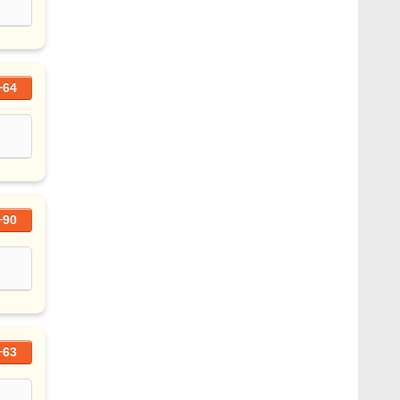
+64
+90
+63