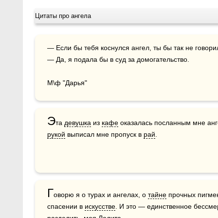
Цитаты про ангела
— Если бы тебя коснулся ангел, ты бы так не говорила.

— Да, я подала бы в суд за домогательство.

М\ф "Дарья"
Э
та 
девушка
 из 
кафе
рукой
 выписал мне пропуск в 
рай
.
Г
оворю я о турах и ангелах, о 
тайне
 прочных пигмен
спасении в 
искусстве
. И это — единственное бессме