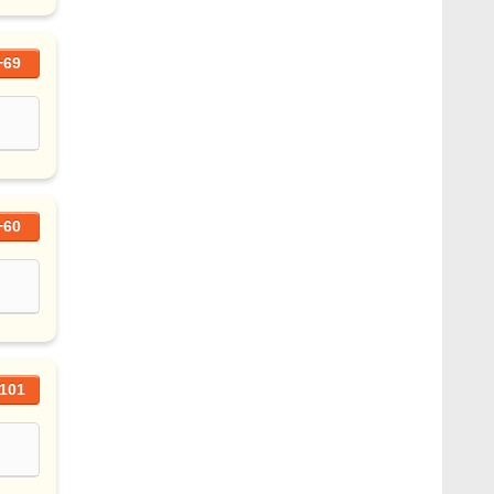
+69
+60
101