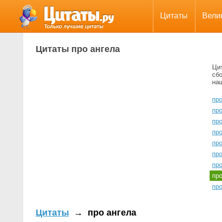
Цитаты
Вели
Цитаты про ангела
Ци
сбо
на
пр
пр
пр
про
пр
пр
пр
пр
про
Цитаты
→
про ангела