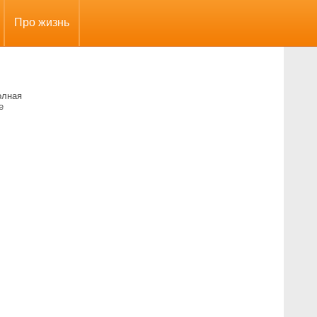
Про жизнь
олная
е