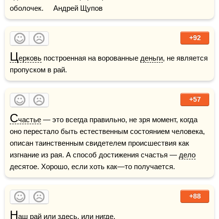
оболочек.     Андрей Щупов
+92
Ц
ерковь
 построенная на ворованные 
деньги
, не является 
пропуском в рай.
+57
С
частье
 — это всегда правильно, не зря момент, когда 
оно перестало быть естественным состоянием человека, 
описан таинственным свидетелем происшествия как 
изгнание из рая. А способ достижения счастья — 
дело
десятое. Хорошо, если хоть как—то получается.
+88
Н
аш рай или здесь, или нигде.