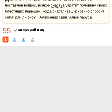
поставлен вопрос, всякое 
счастье
 утратит половину своих 
блестящих перышек, когда счастливец искренно спросит 
себя: рай ли оно?    Александр Грин "Алые паруса"
55
цитат про рай и ад
1
2
3
4
О проекте