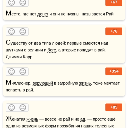
+67
М
есто, где нет 
денег
 и они не нужны, называется Рай.
+76
С
уществуют два типа людей: первые смеются над 
шутками о религии и 
боге
, а вторые попадут в рай.    
Джимми Карр
+354
М
иллионер, 
верующий
 в загробную 
жизнь
, тоже мечтает 
попасть в рай.
+85
Ж
енатая 
жизнь
 — вовсе не рай и не 
ад
, — просто ещё 
одна из возможных форм прозябания наших телесных 