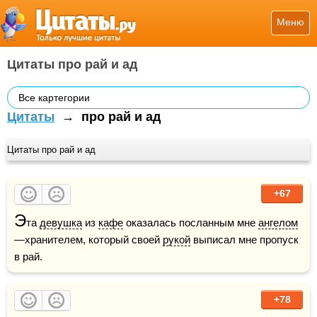
Меню
Цитаты про рай и ад
Все картегории
Цитаты
→
про рай и ад
Цитаты про рай и ад
+67
Э
та 
девушка
 из 
кафе
 оказалась посланным мне 
ангелом
—хранителем, который своей 
рукой
 выписал мне пропуск 
в рай.
+78