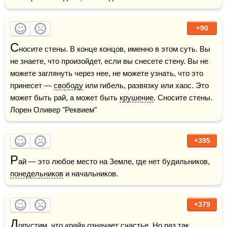
+90
С
носите стены. В конце концов, именно в этом суть. Вы 
не знаете, что произойдет, если вы снесете стену. Вы не 
можете заглянуть через нее, не можете узнать, что это 
принесет — 
свободу
 или гибель, развязку или хаос. Это 
может быть рай, а может быть 
крушение
. Сносите стены.    
Лорен Оливер "Реквием"
+395
Р
ай — это любое место на Земле, где нет будильников, 
понедельников
 и начальников.
+379
Д
опустим, что «рай» означает счастье. Но раз так 