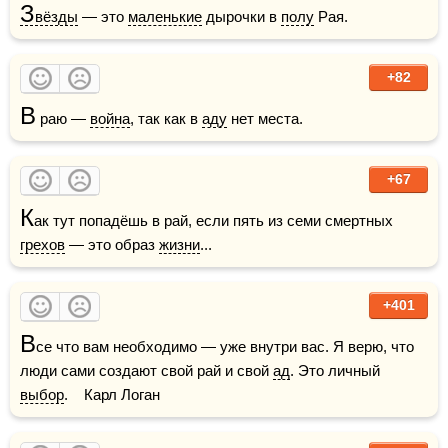
З
вёзды
 — это 
маленькие
 дырочки в 
полу
 Рая.
+82
В
 раю — 
война
, так как в 
аду
 нет места.
+67
К
ак тут попадёшь в рай, если пять из семи смертных 
грехов
 — это образ 
жизни
...
+401
В
се что вам необходимо — уже внутри вас. Я верю, что 
люди сами создают свой рай и свой 
ад
. Это личный 
выбор
.    Карл Логан