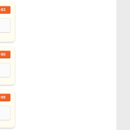
+83
+90
+99