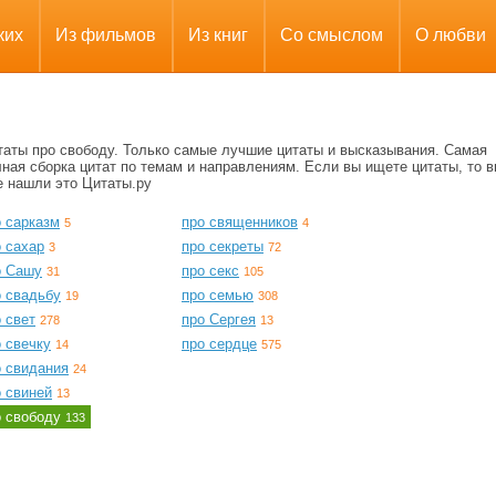
ких
Из фильмов
Из книг
Со смыслом
О любви
таты про свободу. Только самые лучшие цитаты и высказывания. Самая
ная сборка цитат по темам и направлениям. Если вы ищете цитаты, то в
е нашли это Цитаты.ру
о сарказм
про священников
5
4
 сахар
про секреты
3
72
о Сашу
про секс
31
105
о свадьбу
про семью
19
308
 свет
про Сергея
278
13
 свечку
про сердце
14
575
о свидания
24
о свиней
13
о свободу
133