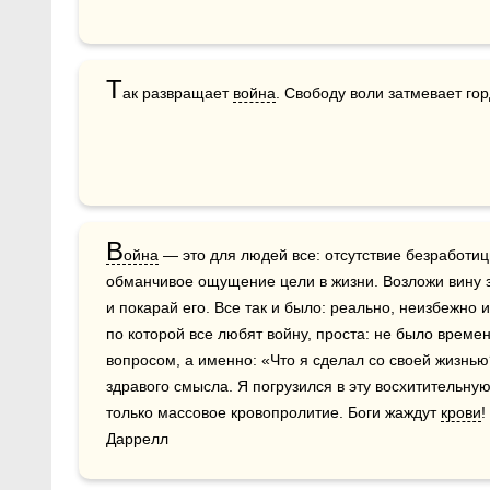
Т
ак развращает 
война
. Свободу воли затмевает гор
В
ойна
 — это для людей все: отсутствие безработиц
обманчивое ощущение цели в жизни. Возложи вину з
и покарай его. Все так и было: реально, неизбежно 
по которой все любят войну, проста: не было време
вопросом, а именно: «Что я сделал со своей жизнью
здравого смысла. Я погрузился в эту восхитительну
только массовое кровопролитие. Боги жаждут 
крови
!
Даррелл