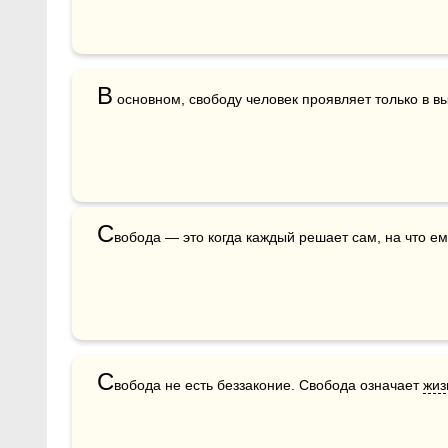
В
 основном, свободу человек проявляет только в в
С
вобода — это когда каждый решает сам, на что ем
С
вобода не есть беззаконие. Свобода означает 
жиз