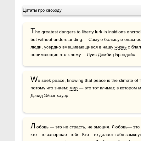
Цитаты про свободу
T
he greatest dangers to liberty lurk in insidions encr
but without understanding.    Самую большую опасн
люди, усердно вмешивающиеся в нашу 
жизнь
 с бла
понимающие что к чему.    Луис Дембиц Брэндейс
W
e seek peace, knowing that peace is the climate of
потому что знаем: 
мир
 — это тот климат, в котором 
Дэвид Эйзенхауэр
Л
юбовь — это не страсть, не эмоция. Любовь— это 
кто—то завершает тебя. Кто—то делает тебя замкнут