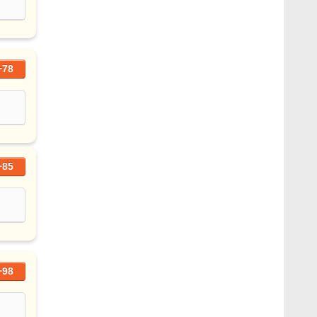
+78
+85
+98