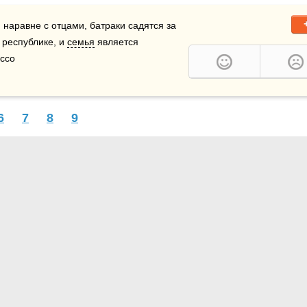
 наравне с отцами, батраки садятся за 
и республике, и 
семья
 является 
уссо
6
7
8
9