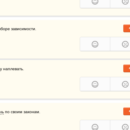
ыборе зависимости.
у наплевать.
нь
 по своим законам.