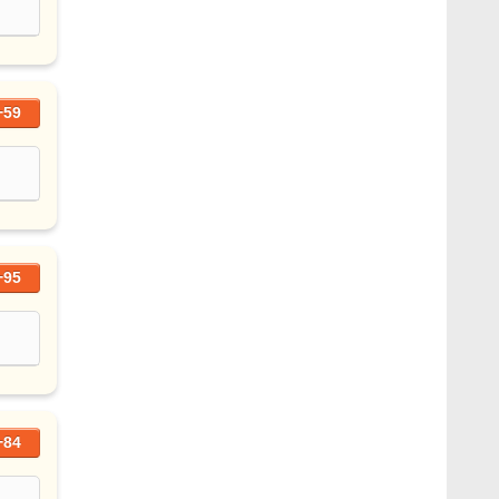
+59
+95
+84