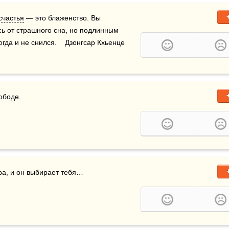
счастья
 — это блаженство. Вы 
ь от страшного сна, но подлинным 
да и не снился.    Дзонгсар Кхьенце 
ободе.
ора, и он выбирает тебя…