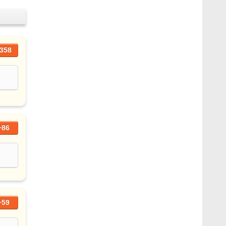
358
+86
+59