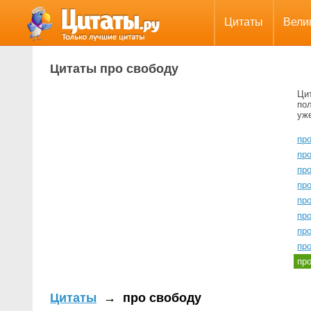
Цитаты
Вели
Цитаты про свободу
Ци
пол
уж
пр
про
пр
пр
про
про
пр
пр
пр
Цитаты
→
про свободу