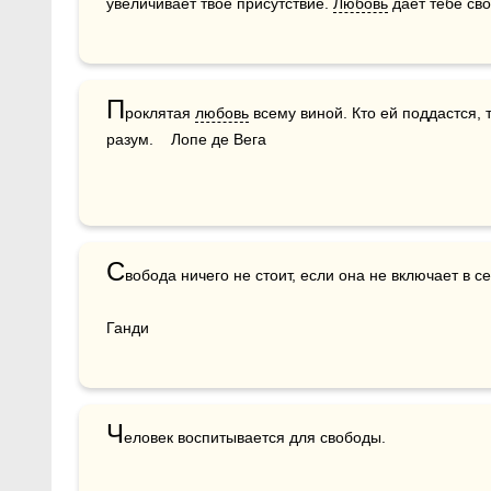
увеличивает твоё присутствие. 
Любовь
 даёт тебе св
П
роклятая 
любовь
 всему виной. Кто ей поддастся, 
разум.    Лопе де Вега
С
вобода ничего не стоит, если она не включает в с
Ганди
Ч
еловек воспитывается для свободы.