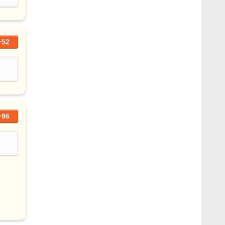
+52
+96