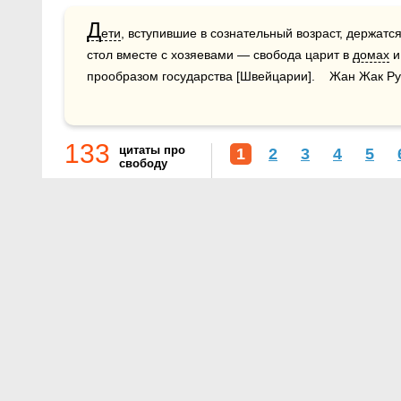
Д
ети
, вступившие в сознательный возраст, держатся
стол вместе с хозяевами — свобода царит в 
домах
 
прообразом государства [Швейцарии].    Жан Жак Р
133
цитаты про
1
2
3
4
5
свободу