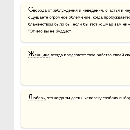
С
вобода от заблуждения и неведения, счастья и не
ощущаете огромное облегчение, когда пробуждаетес
блаженством было бы, если бы этот кошмар вам никог
"Отчего вы не буддист"
Ж
енщина
 всегда предпочтет твое рабство своей св
Л
юбовь
, это когда ты даешь человеку свободу выб