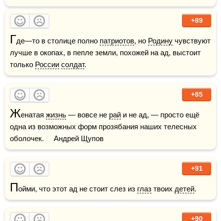
+89
Г
де—то в столице полно 
патриотов
, но 
Родину
 чувствуют 
лучше в окопах, в пепле земли, похожей на ад, выстоит 
только 
России
солдат
.
+85
Ж
енатая 
жизнь
 — вовсе не 
рай
 и не ад, — просто ещё 
одна из возможных форм прозябания наших телесных 
оболочек.     Андрей Щупов
+91
П
ойми, что этот ад не стоит слез из 
глаз
 твоих 
детей
.
+90