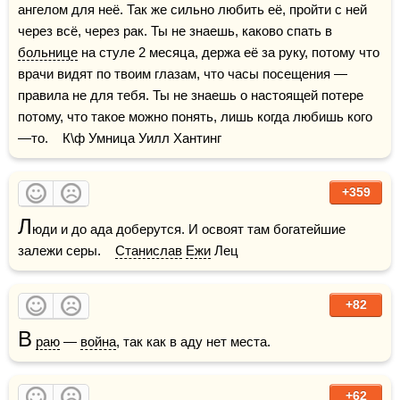
ангелом для неё. Так же сильно любить её, пройти с ней 
через всё, через рак. Ты не знаешь, каково спать в 
больнице
 на стуле 2 месяца, держа её за руку, потому что 
врачи видят по твоим глазам, что часы посещения — 
правила не для тебя. Ты не знаешь о настоящей потере 
потому, что такое можно понять, лишь когда любишь кого
—то.    К\ф Умница Уилл Хантинг
+359
Л
юди и до ада доберутся. И освоят там богатейшие 
залежи серы.    
Станислав
Ежи
 Лец
+82
В
раю
 — 
война
, так как в аду нет места.
+62