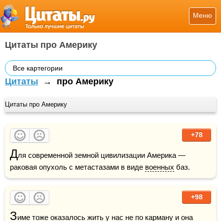
Меню
Цитаты про Америку
Все картегории
Цитаты
→
про Америку
Цитаты про Америку
+78
Д
ля современной земной цивилизации Америка — 
раковая опухоль с метастазами в виде 
военных
 баз.
+98
З
име
 тоже оказалось жить у нас не по карману и она 