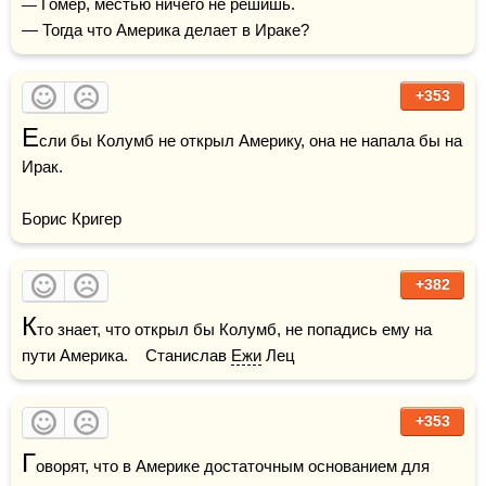
— Гомер, местью ничего не решишь.

— Тогда что Америка делает в Ираке?
+353
Е
сли бы Колумб не открыл Америку, она не напала бы на 
Ирак.

Борис Кригер
+382
К
то знает, что открыл бы Колумб, не попадись ему на 
пути Америка.    Станислав 
Ежи
 Лец
+353
Г
оворят, что в Америке достаточным основанием для 