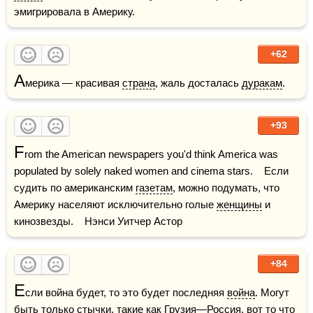
эмигрировала в Америку.
+62
А
мерика — красивая 
страна
, жаль досталась 
дуракам
.
+93
F
rom the American newspapers you'd think America was 
populated by solely naked women and cinema stars.    Если 
судить по американским 
газетам
, можно подумать, что 
Америку населяют исключительно голые 
женщины
 и 
кинозвезды.    Нэнси Уитчер Астор
+84
Е
сли война будет, то это будет последняя 
война
. Могут 
быть только стычки, такие как Грузия—
Россия
, вот то что 