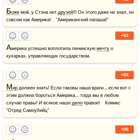
Б
оже
 мой, у Стэна нет 
друзей
!!! Он этого даже не знал, он 
совсем как Америка!    "Американский папаша!" 
+53
А
мерика успешно воплотила ленинскую 
мечту
 о 
кухарках, управляющих государством.
+80
М
ир
 должен знать! Если таковы наши враги... если вот с 
этим должна бороться Америка... тогда мы в любом 
случае правы! И всякое наше 
дело
 правое!    Комикс 
"Отряд Самоубийц"
+86