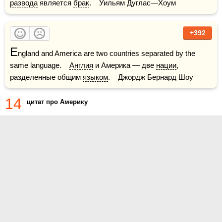
развода
 является 
брак
.    Уильям Дуглас—Хоум
+392
E
ngland and America are two countries separated by the 
same language.    
Англия
 и Америка — две 
нации
, 
разделенные общим 
языком
.    Джордж Бернард Шоу
14
цитат про Америку