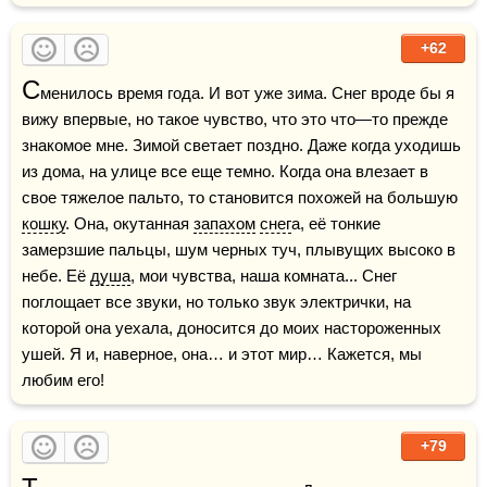
+62
С
менилось время года. И вот уже зима. Снег вроде бы я 
вижу впервые, но такое чувство, что это что—то прежде 
знакомое мне. Зимой светает поздно. Даже когда уходишь 
из дома, на улице все еще темно. Когда она влезает в 
свое тяжелое пальто, то становится похожей на большую 
кошку
. Она, окутанная 
запахом
снег
а, её тонкие 
замерзшие пальцы, шум черных туч, плывущих высоко в 
небе. Её 
душа
, мои чувства, наша комната... Снег 
поглощает все звуки, но только звук электрички, на 
которой она уехала, доносится до моих настороженных 
ушей. Я и, наверное, она… и этот мир… Кажется, мы 
любим его!
+79