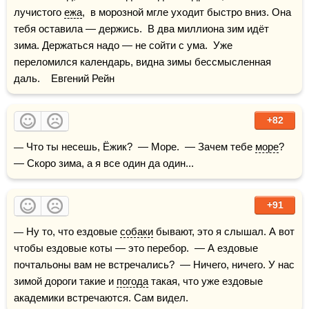
лучистого 
ежа
,  в морозной мгле уходит быстро вниз. Она 
тебя оставила — держись.  В два миллиона зим идёт 
зима. Держаться надо — не сойти с ума.  Уже 
переломился календарь, видна зимы бессмысленная 
даль.    Евгений Рейн
+82
— Что ты несешь, Ёжик?  — Море.  — Зачем тебе 
море
?  
— Скоро зима, а я все один да один...
+91
— Ну то, что ездовые 
собаки
 бывают, это я слышал. А вот 
чтобы ездовые коты — это перебор.  — А ездовые 
почтальоны вам не встречались?  — Ничего, ничего. У нас 
зимой дороги такие и 
погода
 такая, что уже ездовые 
академики встречаются. Сам видел.