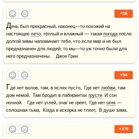
+56
Д
ень был прекрасный, наконец—то похожий на 
настоящее 
лето
, тёплый и влажный — такая 
погода
 после 
долгой зимы напоминает тебе, что если мир и не был 
предназначен для людей, то мы—то уж точно были для 
него предназначены.    Джон Грин
+94
Г
де нет волов, там, в яслях пусто,  Где нет 
любви
, там 
дом немой,  Там бродит в лабиринтах 
грусти
  И сон 
ночной.    Где нет углей, очаг не греет,  Где нет 
огня
 — 
сплошная тьма,  Когда и искорка не тлеет,  В душе зима.
+376