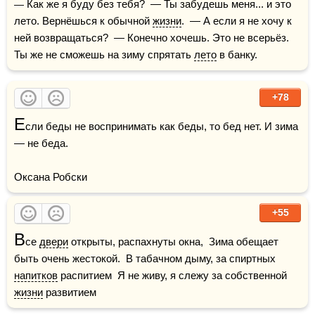
— Как же я буду без тебя?  — Ты забудешь меня... и это 
лето. Вернёшься к обычной 
жизни
.  — А если я не хочу к 
ней возвращаться?  — Конечно хочешь. Это не всерьёз. 
Ты же не сможешь на зиму спрятать 
лето
 в банку.
+78
Е
сли беды не воспринимать как беды, то бед нет. И зима 
— не беда.

Оксана Робски
+55
В
се 
двери
 открыты, распахнуты окна,  Зима обещает 
быть очень жестокой.  В табачном дыму, за спиртных 
напитков
 распитием  Я не живу, я слежу за собственной 
жизни
 развитием