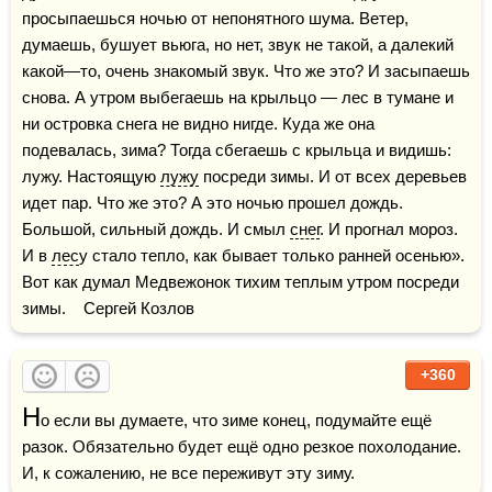
просыпаешься ночью от непонятного шума. Ветер, 
думаешь, бушует вьюга, но нет, звук не такой, а далекий 
какой—то, очень знакомый звук. Что же это? И засыпаешь 
снова. А утром выбегаешь на крыльцо — лес в тумане и 
ни островка снега не видно нигде. Куда же она 
подевалась, зима? Тогда сбегаешь с крыльца и видишь: 
лужу. Настоящую 
лужу
 посреди зимы. И от всех деревьев 
идет пар. Что же это? А это ночью прошел дождь. 
Большой, сильный дождь. И смыл 
снег
. И прогнал мороз. 
И в 
лес
у стало тепло, как бывает только ранней осенью».  
Вот как думал Медвежонок тихим теплым утром посреди 
зимы.    Сергей Козлов
+360
Н
о если вы думаете, что зиме конец, подумайте ещё 
разок. Обязательно будет ещё одно резкое похолодание. 
И, к сожалению, не все переживут эту зиму.