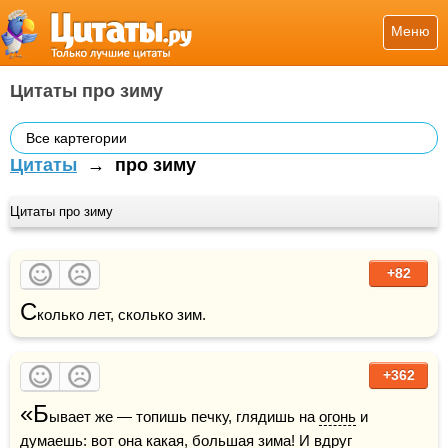
Меню
Цитаты про зиму
Все картегории
Цитаты
→
про зиму
Цитаты про зиму
+82
С
колько лет, сколько зим.
+362
«Б
ывает же — топишь печку, глядишь на 
огонь
 и 
думаешь: вот она какая, большая зима! И вдруг 