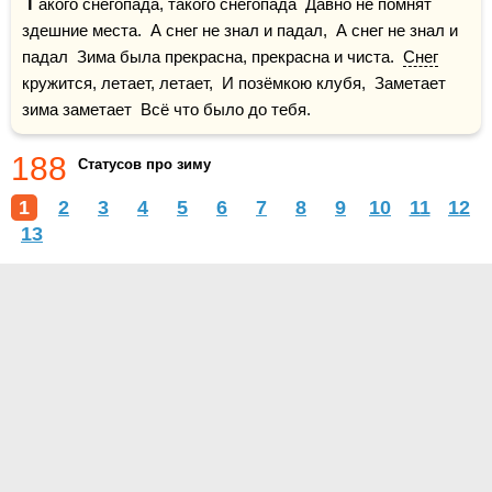
Т
акого снегопада, такого снегопада  Давно не помнят 
здешние места.  А снег не знал и падал,  А снег не знал и 
падал  Зима была прекрасна, прекрасна и чиста.  
Снег
кружится, летает, летает,  И позёмкою клубя,  Заметает 
зима заметает  Всё что было до тебя.
188
Статусов про зиму
1
2
3
4
5
6
7
8
9
10
11
12
13