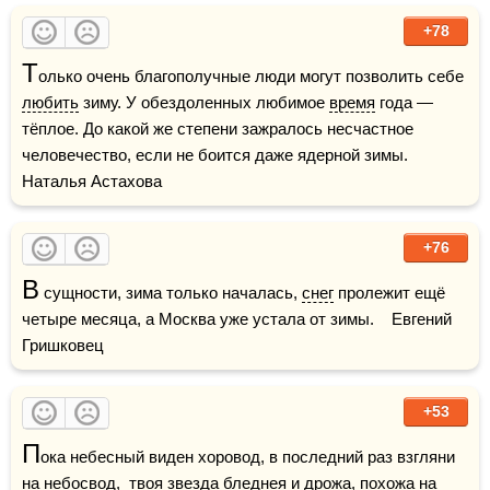
+78
Т
олько очень благополучные люди могут позволить себе 
любить
 зиму. У обездоленных любимое 
время
 года — 
тёплое. До какой же степени зажралось несчастное 
человечество, если не боится даже ядерной зимы.    
Наталья Астахова
+76
В
 сущности, зима только началась, 
снег
 пролежит ещё 
четыре месяца, а Москва уже устала от зимы.    Евгений 
Гришковец
+53
П
ока небесный виден хоровод, в последний раз взгляни 
на небосвод,  твоя звезда бледнея и дрожа, похожа на 