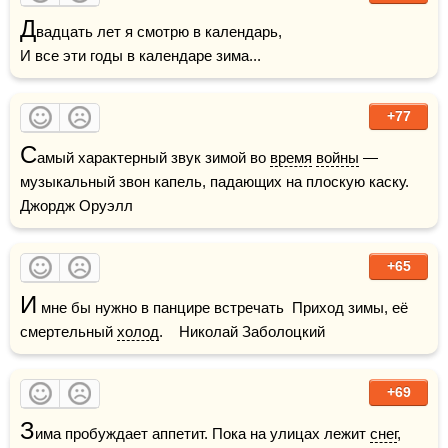
Д
вадцать лет я смотрю в календарь,

И все эти годы в календаре зима...
+77
С
амый характерный звук зимой во 
время
войны
 — 
музыкальный звон капель, падающих на плоскую каску.    
Джордж Оруэлл
+65
И
 мне бы нужно в панцире встречать  Приход зимы, её 
смертельный 
холод
.    Николай Заболоцкий
+69
З
има пробуждает аппетит. Пока на улицах лежит 
снег
, 