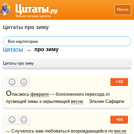
Меню
Цитаты про зиму
Все картегории
Цитаты
→
про зиму
Цитаты про зиму
+78
О
пасаюсь 
февраля
 — болезненного перехода от 
пугающей зимы к окрыляющей 
весне
.    Эльчин Сафарли
+66
— Случалось вам любоваться возрождающейся по 
весне