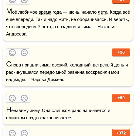
М
оё любимое 
время
 года — июнь, начало 
лета
. Когда всё 
ещё впереди. Так и надо жить, не оборачиваясь. И верить, 
что впереди всё лето, а позади вся зима.    Наталья 
Андреева
+90
С
нова пришла зима; свежий, холодный, ветреный день и 
раскинувшаяся передо мной равнина воскресили мои 
надежды
.    Чарльз Диккенс
+90
Н
енавижу зиму. Она слишком рано начинается и 
слишком поздно заканчивается.
+372