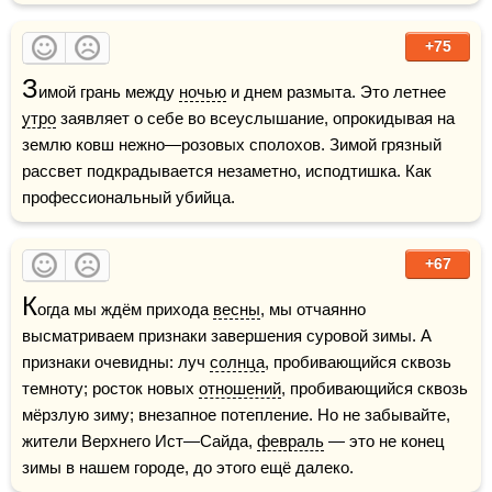
+75
З
имой грань между 
ночью
 и днем размыта. Это летнее 
утро
 заявляет о себе во всеуслышание, опрокидывая на 
землю ковш нежно—розовых сполохов. Зимой грязный 
рассвет подкрадывается незаметно, исподтишка. Как 
профессиональный убийца.
+67
К
огда мы ждём прихода 
весны
, мы отчаянно 
высматриваем признаки завершения суровой зимы. А 
признаки очевидны: луч 
солнца
, пробивающийся сквозь 
темноту; росток новых 
отношений
, пробивающийся сквозь 
мёрзлую зиму; внезапное потепление. Но не забывайте, 
жители Верхнего Ист—Сайда, 
февраль
 — это не конец 
зимы в нашем городе, до этого ещё далеко.