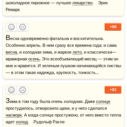
шоколадное пирожное — лучшее 
лекарство
.    Эрих 
Ремарк
+88
В
есна одновременно фатальна и восхитительна. 
Особенно апрель. В нем сразу все времена года: и сама 
весна
, и холодная зима, и жаркое 
лето
, и классически—
мраморная 
осень
. Это всеобъемлющий месяц — этим он 
мне и нравится. И зеленым пушком начинающейся листвы 
— в этом такая надежда, хрупкость, тонкость...
+82
З
има в том году была очень холодная. Даже 
солнце
простудилось, отморозило щеки, и у него сделался 
насморк
. А когда солнце простужено, от него вместо тепла 
идет 
холод
.    Рудольф Распе