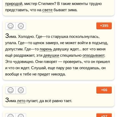
природой
, мистер Стилмен? В такие моменты трудно 
представить, что на 
свете
 бывает зима.
+395
З
има. Холодно. Где—то старушка поскользнулась, 
упала. Где—то щенок замерз, не может войти в подъезд, 
допустим. Где—то 
парень
 девушку ждет... вот что меня 
ещё раздражает, эти 
девушки
 специально 
опаздывают
. 
Это чудовищно. Они говорят — проверить, что он пришел 
и что он ждет. Слушай, еще пару раз так опоздаешь, он 
вообще к тебе не придет никогда.
+66
З
има 
лето
 пугает, да всё равно тает.
+57