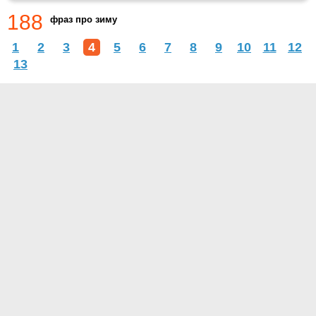
188
фраз про зиму
1
2
3
4
5
6
7
8
9
10
11
12
13
О проекте
Контакты
Условия использования
Политика конфиденциальности