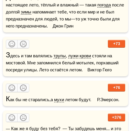
настоящее лето, тёплый и влажный — такая 
погода
 после 
долгой 
зимы
 напоминает тебе, что если мир и не был 
предназначен для людей, то мы—то уж точно были для 
него предназначены.    Джон Грин
+73
З
десь и там валялись 
трупы
, 
лужи
крови
 стояли на 
мостовой. Мне запомнился белый мотылек, порхавший 
посреди улицы. Лето остаётся летом.    Виктор Гюго
+76
К
ак бы не старались,а 
мухи
 летом будут.     Р.Эмерсон.    
+376
— Как же я буду без тебя?  — Ты забудешь меня... и это 