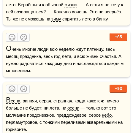
лето. Вернёшься к обычной 
жизни
.  — А если я не хочу к 
ней возвращаться?  — Конечно хочешь. Это не всерьёз. 
Ты же не сможешь на 
зиму
 спрятать лето в банку.
+65
О
чень многие люди всю неделю ждут 
пятницу
, весь 
месяц праздника, весь год лета, и всю жизнь счастья. А 
нужно радоваться каждому дню и наслаждаться каждым 
мгновением.  
+93
В
есна
, ранняя, серая, странная, когда кажется: ничего 
больше не будет: ни лета, ни 
осени
 — только вот это 
молчание предснежное, преддождевое, серое 
небо
, 
перламутровое, с тонкими переливами акварельными на 
горизонте.