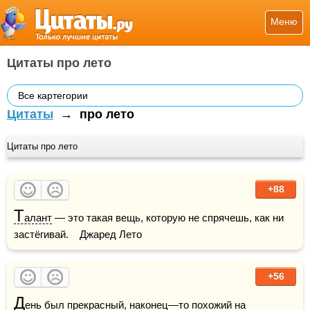
Меню
Цитаты про лето
Все картегории
Цитаты
→
про лето
Цитаты про лето
+88
Т
алант
 — это такая вещь, которую не спрячешь, как ни 
застёгивай.    Джаред Лето
+56
Д
ень был прекрасный, наконец—то похожий на 