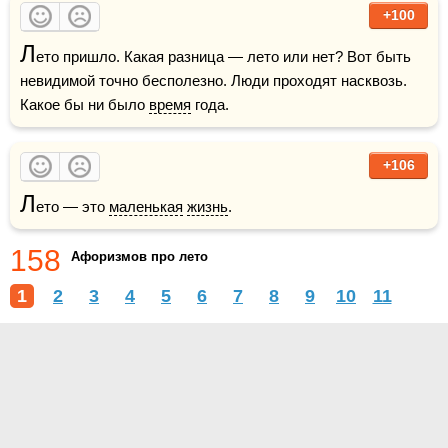
+100
Л
ето пришло. Какая разница — лето или нет? Вот быть 
невидимой точно бесполезно. Люди проходят насквозь. 
Какое бы ни было 
время
 года.
+106
Л
ето — это 
маленькая
жизнь
.
158
Афоризмов про лето
1
2
3
4
5
6
7
8
9
10
11