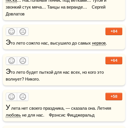
песка
… Настольный теннис под ветками… Тугой и 
звонкий стук мяча… Танцы на веранде…    Сергей 
Довлатов
+84
Э
то лето сожгло нас, высушило до самых 
нервов
.
+64
Э
то лето будет пыткой для нас всех, но кого это 
волнует? Никого.
+58
У
 лета нет своего праздника, — сказала она. Летняя 
любовь
 не для нас.    Фрэнсис Фицджеральд