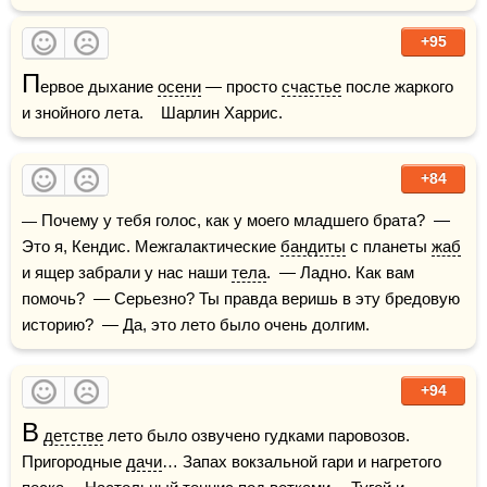
+95
П
ервое дыхание 
осени
 — просто 
счастье
 после жаркого 
и знойного лета.    Шарлин Харрис.
+84
— Почему у тебя голос, как у моего младшего брата?  — 
Это я, Кендис. Межгалактические 
бандиты
 с планеты 
жаб
и ящер забрали у нас наши 
тела
.  — Ладно. Как вам 
помочь?  — Серьезно? Ты правда веришь в эту бредовую 
историю?  — Да, это лето было очень долгим.
+94
В
детстве
 лето было озвучено гудками паровозов. 
Пригородные 
дачи
… Запах вокзальной гари и нагретого 