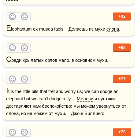
+92
E
lephantum ex musca facis    Делаешь из мухи 
слона
.
+98
С
реди крылатых 
орлов
 мало, в основном мухи.
+77
I
t is the little bits that fret and worry us; we can dodge an 
elephant but we can't dodge a fly.    
Мелочи
 и пустяки 
доставляют нам беспокойство: мы можем увернуться от 
слона
, но не можем от мухи.    Джош Биллингс
+76