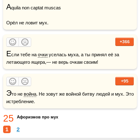
A
quila non captat muscas

Орёл не ловит мух.
+366
Е
сли тебе на 
очки
 уселась муха, а ты принял её за 
летающего ящера,— не верь очкам своим!
+95
Э
то не 
война
. Не зовут же войной битву людей и мух. Это 
истребление.
25
Афоризмов про мух
1
2