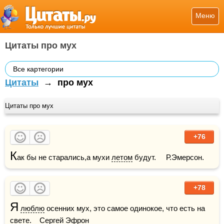
Меню
Цитаты про мух
Все картегории
Цитаты
→
про мух
Цитаты про мух
+76
К
ак бы не старались,а мухи 
летом
 будут.     Р.Эмерсон.    
+78
Я
люблю
 осенних мух, это самое одинокое, что есть на 
свете
.    Сергей Эфрон