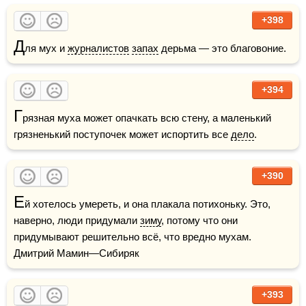
+398
Д
ля мух и 
журналистов
запах
 дерьма — это благовоние.
+394
Г
рязная муха может опачкать всю стену, а малень­кий 
грязненький поступочек может испортить все 
дело
.
+390
Е
й хотелось умереть, и она плакала потихоньку. Это, 
наверно, люди придумали 
зиму
, потому что они 
придумывают решительно всё, что вредно мухам.    
Дмитрий Мамин—Сибиряк
+393