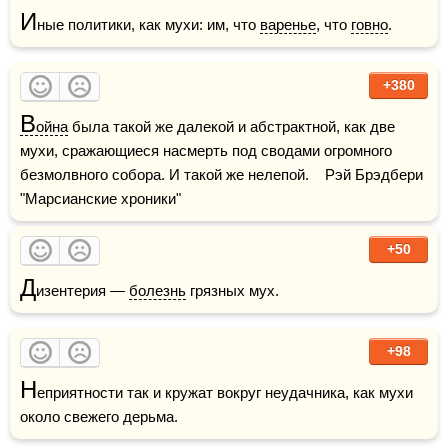
И
ные политики, как мухи: им, что 
варенье
, что 
говно
.
+380
В
ойна
 была такой же далекой и абстрактной, как две 
мухи, сражающиеся насмерть под сводами огромного 
безмолвного собора. И такой же нелепой.    Рэй Брэдбери 
"Марсианские хроники"
+50
Д
изентерия — 
болезнь
 грязных мух.
+98
Н
еприятности так и кружат вокруг неудачника, как мухи 
около свежего дерьма.