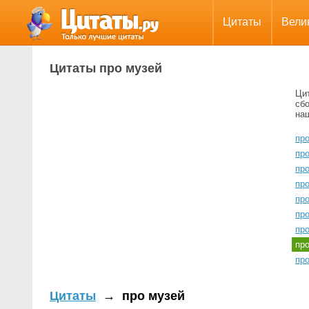
Цитаты
Вели
Цитаты про музей
Ци
сбо
на
пр
пр
пр
пр
пр
пр
пр
пр
пр
Цитаты
→
про музей