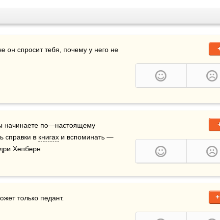
е он спросит тебя, почему у него не 
 вы начинаете по—настоящему 
ь справки в 
книгах
 и вспоминать — 
 Одри Хепберн
+
ожет только педант.