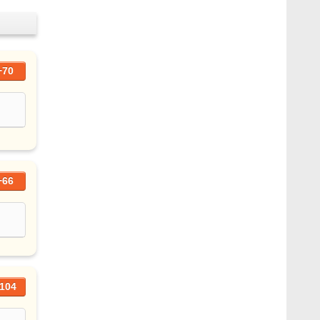
+70
+66
104