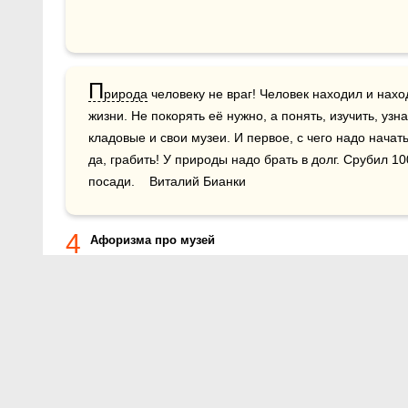
П
рирода
 человеку не враг! Человек находил и наход
жизни. Не покорять её нужно, а понять, изучить, узна
кладовые и свои музеи. И первое, с чего надо начать,
да, грабить! У природы надо брать в долг. Срубил 10
посади.    Виталий Бианки
4
Афоризма про музей