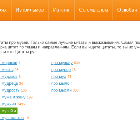
ких
Из фильмов
Из книг
Со смыслом
О любви
таты про музей. Только самые лучшие цитаты и высказывания. Самая по
рка цитат по темам и направлениям. Если вы ищете цитаты, то вы их уж
шли это Цитаты.ру
о моряков
про музыку
7
530
о мосты
про мусор
25
13
о мудаков
про мух
6
25
о мудреца
про мыло
34
4
о мудрость
про мысли
130
338
о мужа и жену
199
о мужчин
1495
о музей
4
о музыкантов
19