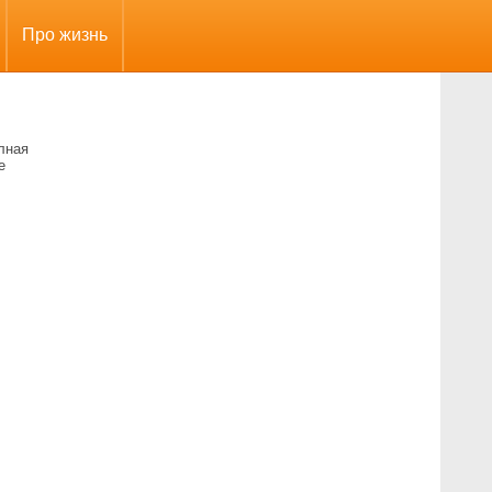
Про жизнь
лная
е