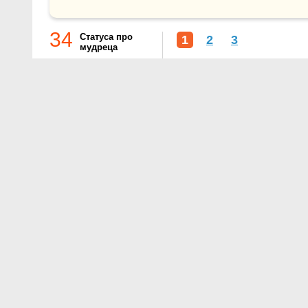
34
Статуса про
1
2
3
мудреца
О проекте
Контакты
Условия использования