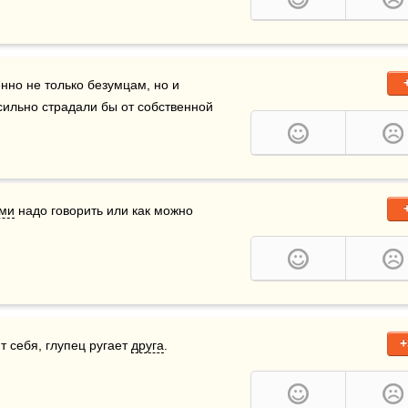
нно не только безумцам, но и 
мудрецам: в противном случае последние слишком сильно страдали бы от собственной 
ми
 надо говорить или как можно 
+
т себя, глупец ругает 
друга
.     