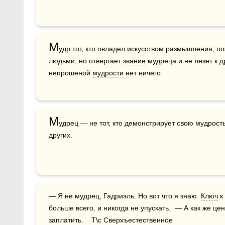
М
удр тот, кто овладел 
искусством
 размышления, по
людьми, но отвергает 
звание
 мудреца и не лезет к д
непрошеной 
мудрости
 нет ничего.
М
удрец — не тот, кто демонстрирует свою мудрость,
других.
— Я не мудрец, Гадриэль. Но вот что я знаю. 
Ключ
 к 
больше всего, и никогда не упускать.  — А как же це
заплатить.    Т\с Сверхъестественное