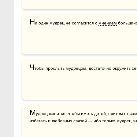
Н
и один мудрец не согласится с 
мнением
 большинс
Ч
тобы прослыть мудрецом, достаточно окружить се
М
удрец 
женится
, чтобы иметь 
детей
, притом от са
избегать и любовных связей — ибо только мудрец зна