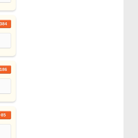
384
186
+85