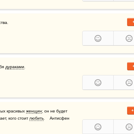
тва.
бя 
дураками
.
+
мых красивых 
женщин
; он не будет 
ет, кого стоит 
любить
.    Антисфен