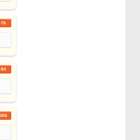
+76
+94
366