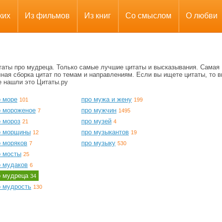
ких
Из фильмов
Из книг
Со смыслом
О любви
таты про мудреца. Только самые лучшие цитаты и высказывания. Самая
ная сборка цитат по темам и направлениям. Если вы ищете цитаты, то в
е нашли это Цитаты.ру
о море
про мужа и жену
101
199
о мороженое
про мужчин
7
1495
о мороз
про музей
21
4
о морщины
про музыкантов
12
19
о моряков
про музыку
7
530
о мосты
25
о мудаков
6
о мудреца
34
о мудрость
130