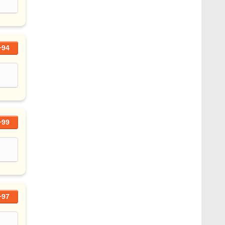
+94
+99
+97