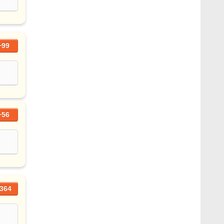
+99
+56
364