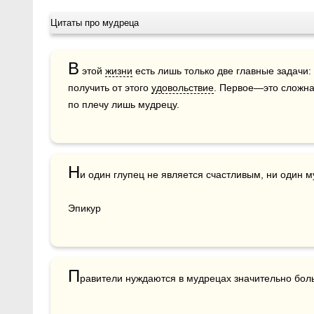
Цитаты про мудреца
В
 этой 
жизни
 есть лишь только две главные задачи: 
получить от этого 
удовольствие
. Первое—это сложна
по плечу лишь мудрецу.
Н
и один глупец не является счастливым, ни один м
Эпикур
П
равители нуждаются в мудрецах значительно бол