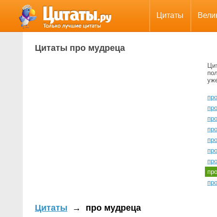
Цитаты
Вели
Цитаты про мудреца
Ци
пол
уж
пр
пр
пр
пр
пр
пр
пр
пр
пр
Цитаты
→
про мудреца