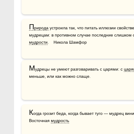
П
рирода
 устроила так, что питать иллюзии свойстве
мудрости
.    Никола Шамфор
М
удрецы не умеют разговаривать с царями: с 
царя
меньше, или как можно слаще.
К
огда грозит беда, когда бывает туго — мудрец вини
Восточная 
мудрость