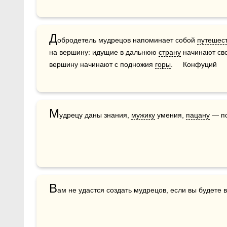
Д
обродетель мудрецов напоминает собой 
путешес
на вершину: идущие в дальнюю 
страну
 начинают сво
вершину начинают с подножия 
горы
.     Конфуций
М
удрецу даны знания, 
мужику
 умения, 
пацану
 — п
В
ам не удастся создать мудрецов, если вы будете в