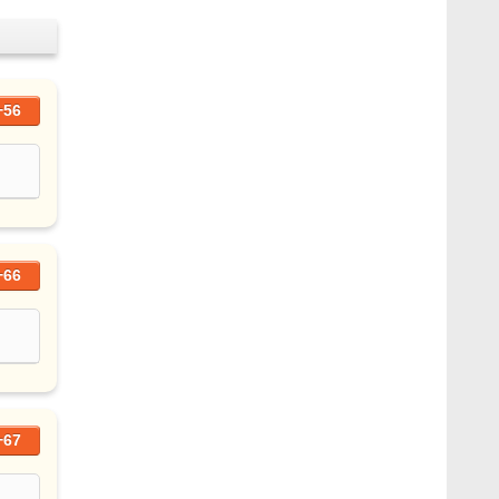
+56
+66
+67